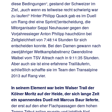
diese Bedingungen“, gestand der Schweizer im
Ziel, „auch wenn es teilweise recht schwierig war
zu laufen!“ Hinter Philipp Quack gab es im Duell
um Rang drei eine Sprint(!)entscheidung, die
Mitorganisator Seppi Neuhauser gegen den
Vorjahressieger Anton Philipp hauchdünn bei
Zeitgleichheit von 7:48:14 Stunden für sich
entscheiden konnte. Bei den Damen gewann nach
zweijähriger Wettkampfabstinenz Gwendoline
Waibel vom TSV Aitrach nach in 9:11:35 Stunden.
Aber auch sie ist eine erfahrene Trailläuferin,
schließlich schaffte sie im Team den Transalpine
2013 auf Rang vier.
In seinem Element war beim Walser Trail der
Kölner Moritz auf der Heide, der sich lange Zeit
ein spannendes Duell mit Marcus Baur lieferte
,
der erst auf den eher Flachpassagen dem hohen
Tempo Tribut zollen musste und letztlich fünf