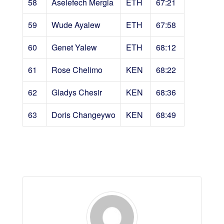
58
Aselefech Mergia
ETH
67:21
59
Wude Ayalew
ETH
67:58
60
Genet Yalew
ETH
68:12
61
Rose Chelimo
KEN
68:22
62
Gladys Chesir
KEN
68:36
63
Doris Changeywo
KEN
68:49