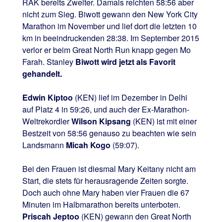
RAK bereits Zweiter. Damals reichten 58:56 aber
nicht zum Sieg. Biwott gewann den New York City
Marathon im November und lief dort die letzten 10
km in beeindruckenden 28:38. Im September 2015
verlor er beim Great North Run knapp gegen Mo
Farah. Stanley
Biwott wird jetzt als Favorit
gehandelt.
Edwin Kiptoo
(KEN) lief im Dezember in Delhi
auf Platz 4 in 59:26, und auch der Ex-Marathon-
Weltrekordler
Wilson Kipsang
(KEN) ist mit einer
Bestzeit von 58:56 genauso zu beachten wie sein
Landsmann
Micah Kogo
(59:07).
Bei den Frauen ist diesmal Mary Keitany nicht am
Start, die stets für herausragende Zeiten sorgte.
Doch auch ohne Mary haben vier Frauen die 67
Minuten im Halbmarathon bereits unterboten.
Priscah Jeptoo
(KEN) gewann den Great North