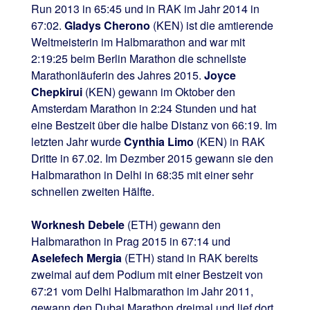
Run 2013 in 65:45 und in RAK im Jahr 2014 in
67:02.
Gladys Cherono
(KEN) ist die amtierende
Weltmeisterin im Halbmarathon and war mit
2:19:25 beim Berlin Marathon die schnellste
Marathonläuferin des Jahres 2015.
Joyce
Chepkirui
(KEN) gewann im Oktober den
Amsterdam Marathon in 2:24 Stunden und hat
eine Bestzeit über die halbe Distanz von 66:19. Im
letzten Jahr wurde
Cynthia Limo
(KEN) in RAK
Dritte in 67.02. Im Dezmber 2015 gewann sie den
Halbmarathon in Delhi in 68:35 mit einer sehr
schnellen zweiten Hälfte.
Worknesh Debele
(ETH) gewann den
Halbmarathon in Prag 2015 in 67:14 und
Aselefech Mergia
(ETH) stand in RAK bereits
zweimal auf dem Podium mit einer Bestzeit von
67:21 vom Delhi Halbmarathon im Jahr 2011,
gewann den Dubai Marathon dreimal und lief dort