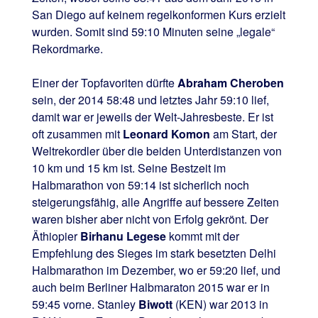
San Diego auf keinem regelkonformen Kurs erzielt
wurden. Somit sind 59:10 Minuten seine „legale“
Rekordmarke.
Einer der Topfavoriten dürfte
Abraham Cheroben
sein, der 2014 58:48 und letztes Jahr 59:10 lief,
damit war er jeweils der Welt-Jahresbeste. Er ist
oft zusammen mit
Leonard Komon
am Start, der
Weltrekordler über die beiden Unterdistanzen von
10 km und 15 km ist. Seine Bestzeit im
Halbmarathon von 59:14 ist sicherlich noch
steigerungsfähig, alle Angriffe auf bessere Zeiten
waren bisher aber nicht von Erfolg gekrönt. Der
Äthiopier
Birhanu Legese
kommt mit der
Empfehlung des Sieges im stark besetzten Delhi
Halbmarathon im Dezember, wo er 59:20 lief, und
auch beim Berliner Halbmaraton 2015 war er in
59:45 vorne. Stanley
Biwott
(KEN) war 2013 in