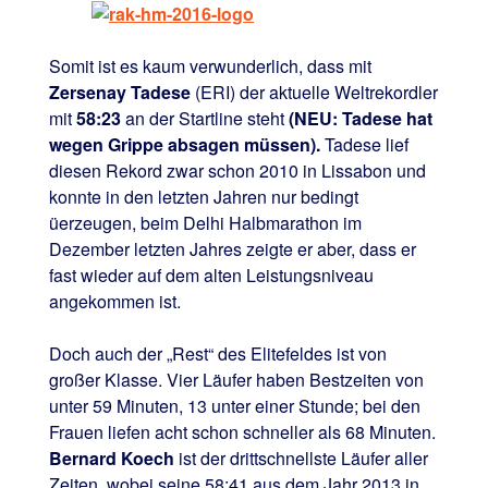
Somit ist es kaum verwunderlich, dass mit
Zersenay Tadese
(ERI) der aktuelle Weltrekordler
mit
58:23
an der Startline steht
(NEU: Tadese hat
wegen Grippe absagen müssen).
Tadese lief
diesen Rekord zwar schon 2010 in Lissabon und
konnte in den letzten Jahren nur bedingt
üerzeugen, beim Delhi Halbmarathon im
Dezember letzten Jahres zeigte er aber, dass er
fast wieder auf dem alten Leistungsniveau
angekommen ist.
Doch auch der „Rest“ des Elitefeldes ist von
großer Klasse. Vier Läufer haben Bestzeiten von
unter 59 Minuten, 13 unter einer Stunde; bei den
Frauen liefen acht schon schneller als 68 Minuten.
Bernard Koech
ist der drittschnellste Läufer aller
Zeiten, wobei seine 58:41 aus dem Jahr 2013 in