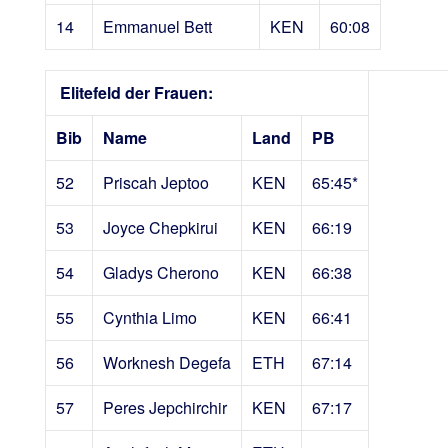
14
Emmanuel Bett
KEN
60:08
Elitefeld der Frauen:
Bib
Name
Land
PB
52
Priscah Jeptoo
KEN
65:45*
53
Joyce Chepkirui
KEN
66:19
54
Gladys Cherono
KEN
66:38
55
Cynthia Limo
KEN
66:41
56
Worknesh Degefa
ETH
67:14
57
Peres Jepchirchir
KEN
67:17