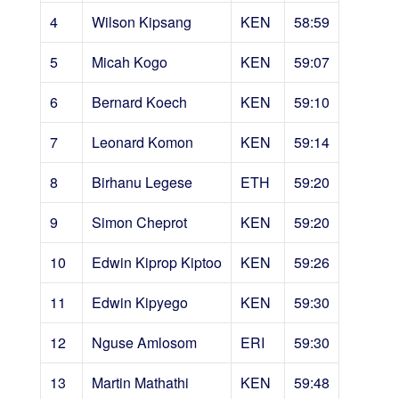
4
Wilson Kipsang
KEN
58:59
5
Micah Kogo
KEN
59:07
6
Bernard Koech
KEN
59:10
7
Leonard Komon
KEN
59:14
8
Birhanu Legese
ETH
59:20
9
Simon Cheprot
KEN
59:20
10
Edwin Kiprop Kiptoo
KEN
59:26
11
Edwin Kipyego
KEN
59:30
12
Nguse Amlosom
ERI
59:30
13
Martin Mathathi
KEN
59:48