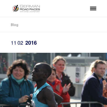
Blog
11
02
2016