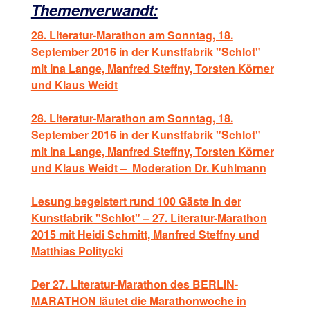
Themenverwandt:
28. Literatur-Marathon am Sonntag, 18.
September 2016 in der Kunstfabrik "Schlot"
mit Ina Lange, Manfred Steffny, Torsten Körner
und Klaus Weidt
28. Literatur-Marathon am Sonntag, 18.
September 2016 in der Kunstfabrik "Schlot"
mit Ina Lange, Manfred Steffny, Torsten Körner
und Klaus Weidt – Moderation Dr. Kuhlmann
Lesung begeistert rund 100 Gäste in der
Kunstfabrik "Schlot" – 27. Literatur-Marathon
2015 mit Heidi Schmitt, Manfred Steffny und
Matthias Politycki
Der 27. Literatur-Marathon des BERLIN-
MARATHON läutet die Marathonwoche in