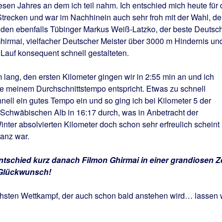
iesen Jahres an dem ich teil nahm. Ich entschied mich heute für 
trecken und war im Nachhinein auch sehr froh mit der Wahl, d
beiden ebenfalls Tübinger Markus Weiß-Latzko, der beste Deutsc
irmai, vielfacher Deutscher Meister über 3000 m Hindernis un
Lauf konsequent schnell gestalteten.
 lang, den ersten Kilometer gingen wir in 2:55 min an und ich
e meinem Durchschnittstempo entspricht. Etwas zu schnell
ell ein gutes Tempo ein und so ging ich bei Kilometer 5 der
r Schwäbischen Alb in 16:17 durch, was in Anbetracht der
inter absolvierten Kilometer doch schon sehr erfreulich scheint
anz war.
tschied kurz danach Filmon Ghirmai in einer grandiosen Ze
 Glückwunsch!
hsten Wettkampf, der auch schon bald anstehen wird… lassen 