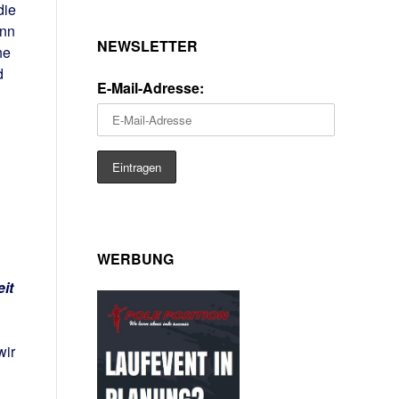
die
enn
NEWSLETTER
he
d
E-Mail-Adresse:
WERBUNG
it
wir