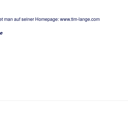
ndet man auf seiner Homepage: www.tim-lange.com
ge