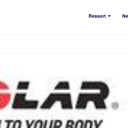
Ressort
N