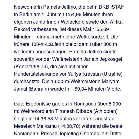
Newcomerin Pamela Jelimo, die beim DKB ISTAF
in Berlin am 1. Juni mit 1:54,99 Minuten ihren
eigenen Juniorinnen-Weltrekord sowie den Afrika-
Rekord verbesserte, lief dieses Mal 1:55,69
Minuten – einmal mehr eine Weltrekordzeit. Die
frühere 400-m-Läuferin bleibt damit über 800 m
weiterhin ungeschlagen. Pamela Jelimo siegte
souverän vor der Weltmeisterin Janeth Jepkosgei
(Kenia/1:58,74), die sich mit einer
Hundertstelsekunde vor Yuliya Krevsun (Ukraine)
durchsetzte. Die 1.500-m-Weltmeisterin Maryam
Jamal (Bahrain) wurde in 1:59,34 Minuten Vierte.
Gute Ergebnisse gab es in Rom auch über 5.000
m: Weltrekordlerin Tirunesh Dibaba (Äthiopien)
siegte in 14:36,58 Minuten vor ihrer Landsfrau
Meselech Melkamu (14:38,78) während die beste
Kenianerin, Priscah Jepleting Cherono, als Dritte