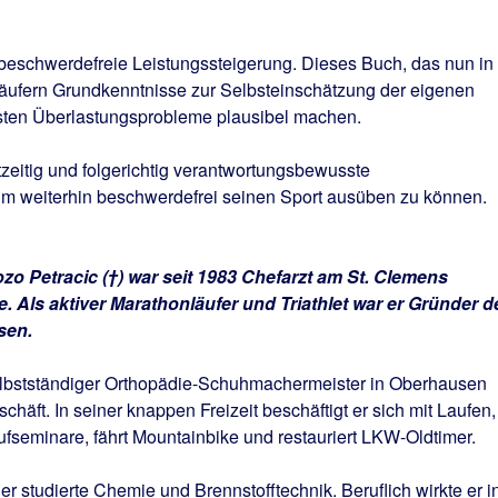
 beschwerdefreie Leistungssteigerung. Dieses Buch, das nun in
n Läufern Grundkenntnisse zur Selbsteinschätzung der eigenen
igsten Überlastungsprobleme plausibel machen.
htzeitig und folgerichtig verantwortungsbewusste
 weiterhin beschwerdefrei seinen Sport ausüben zu können.
ozo Petracic (†) war seit 1983 Chefarzt am St. Clemens
 Als aktiver Marathonläufer und Triathlet war er Gründer d
sen.
elbstständiger Orthopädie-Schuhmachermeister in Oberhausen
chäft. In seiner knappen Freizeit beschäftigt er sich mit Laufen,
fseminare, fährt Mountainbike und restauriert LKW-Oldtimer.
er studierte Chemie und Brennstofftechnik. Beruflich wirkte er i