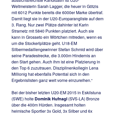
aussichtsreichste Kandidatin ist U20-
Weltmeisterin Sarah Lagger, die heuer in Götzis
mit 6012 Punkte bereits die 6000er Marke übertraf.
Damit liegt sie in der U20-Europarangliste auf dem
3. Rang. Nur zwei Plätze dahinter ist Karin
Strametz mit 5840 Punkten platziert. Auch sie
kann in Grosseto ein Wörtchen mitreden, wenn es
um die Stockerlplätze geht. U18-EM
Silbermedaillengewinner Stefan Schmid wird über
seine Paradestrecke, die 3.000m Hindernis an
den Start gehen. Auch ihm ist eine Platzierung in
den Top 6 zuzutrauen. Disziplinenkollegin Lena
Millionig hat ebenfalls Potential sich in den
Ergebnislisten ganz weit vorne einzureihen.“
Bei der bisher letzten U20-EM 2015 in Eskilstuna
(SWE) holte
Dominik Hufnagl
(SVS-LA) Bronze
über die 400m Hürden. Insgesamt holten
heimische Sportler 3x Gold, 3x Silber und 6x