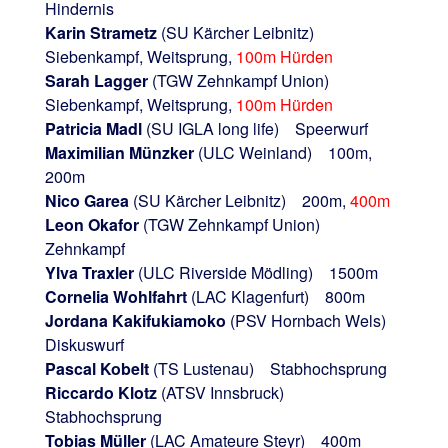
Hindernis
Karin Strametz
(SU Kärcher Leibnitz)
Siebenkampf, Weitsprung,
100m Hürden
Sarah Lagger
(TGW Zehnkampf Union)
Siebenkampf, Weitsprung,
100m Hürden
Patricia Madl
(SU IGLA long life) Speerwurf
Maximilian Münzker
(ULC Weinland) 100m,
200m
Nico Garea
(SU Kärcher Leibnitz) 200m,
400m
Leon Okafor
(TGW Zehnkampf Union)
Zehnkampf
Ylva Traxler
(ULC Riverside Mödling) 1500m
Cornelia Wohlfahrt
(LAC Klagenfurt) 800m
Jordana Kakifukiamoko
(PSV Hornbach Wels)
Diskuswurf
Pascal Kobelt
(TS Lustenau) Stabhochsprung
Riccardo Klotz
(ATSV Innsbruck)
Stabhochsprung
Tobias Müller
(LAC Amateure Steyr) 400m