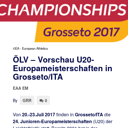
©EA - European Athletics
ÖLV – Vorschau U20-
Europameisterschaften in
Grosseto/ITA
EAA EM
By
GRR
0
Von
20.-23.Juli 2017
finden in
Grosseto/ITA
die
24. Junioren-Europameisterschaften
(U20) der