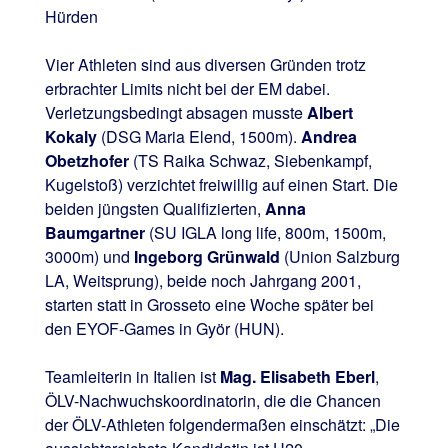
Hürden
Vier Athleten sind aus diversen Gründen trotz
erbrachter Limits nicht bei der EM dabei.
Verletzungsbedingt absagen musste
Albert
Kokaly
(DSG Maria Elend, 1500m).
Andrea
Obetzhofer
(TS Raika Schwaz, Siebenkampf,
Kugelstoß) verzichtet freiwillig auf einen Start. Die
beiden jüngsten Qualifizierten,
Anna
Baumgartner
(SU IGLA long life, 800m, 1500m,
3000m) und
Ingeborg Grünwald
(Union Salzburg
LA, Weitsprung), beide noch Jahrgang 2001,
starten statt in Grosseto eine Woche später bei
den EYOF-Games in Györ (HUN).
Teamleiterin in Italien ist
Mag. Elisabeth Eberl
,
ÖLV-Nachwuchskoordinatorin, die die Chancen
der ÖLV-Athleten folgendermaßen einschätzt: „Die