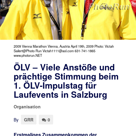
2009 Vienna Marathon Vienna, Austria April 19th, 2009 Photo: Victah
Sailert@Photo Run Victah1111@aol.com 631-741-1865
www.photorun.NET
ÖLV – Viele Anstöße und
prächtige Stimmung beim
1. ÖLV-Impulstag für
Laufevents in Salzburg
Organisation
By
GRR
0
Erstmaliges Zusammenkommen der