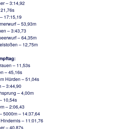
ner – 3:14,92
 21,76s
 – 17:15,19
mmerwurf – 53,93m
uen – 3:43,73
Speerwurf – 64,35m
gelstoßen – 12,75m
mpftag:
Frauen – 11,53s
en – 45,16s
00m Hürden – 51,04s
m – 3:44,90
chsprung – 4,00m
– 10,54s
0m – 2:06,43
r – 5000m – 14:37,64
m Hindernis – 11:01,76
ner – 40,87s