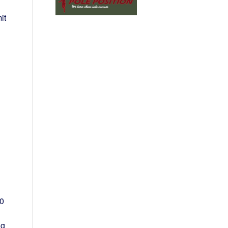
it
10
ng