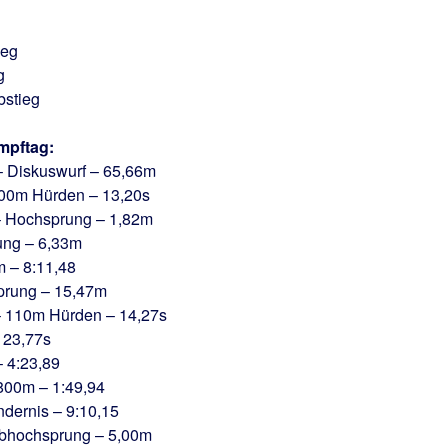
ieg
g
bstieg
mpftag:
 – Diskuswurf – 65,66m
 100m Hürden – 13,20s
 – Hochsprung – 1,82m
rung – 6,33m
m – 8:11,48
isprung – 15,47m
 – 110m Hürden – 14,27s
– 23,77s
– 4:23,89
 800m – 1:49,94
ndernis – 9:10,15
tabhochsprung – 5,00m