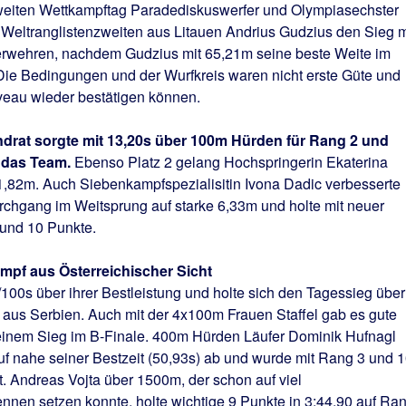
zweiten Wettkampftag Paradediskuswerfer und Olympiasechster
eltranglistenzweiten aus Litauen Andrius Gudzius den Sieg m
erwehren, nachdem Gudzius mit 65,21m seine beste Weite im
Die Bedingungen und der Wurfkreis waren nicht erste Güte und
veau wieder bestätigen können.
drat sorgte mit 13,20s über 100m Hürden für Rang 2 und
r das Team.
Ebenso Platz 2 gelang Hochspringerin Ekaterina
,82m. Auch Siebenkampfspezialisitin Ivona Dadic verbesserte
rchgang im Weitsprung auf starke 6,33m und holte mit neuer
 und 10 Punkte.
mpf aus Österreichischer Sicht
2/100s über ihrer Bestleistung und holte sich den Tagessieg über
n aus Serbien. Auch mit der 4x100m Frauen Staffel gab es gute
einem Sieg im B-Finale. 400m Hürden Läufer Dominik Hufnagl
auf nahe seiner Bestzeit (50,93s) ab und wurde mit Rang 3 und 
. Andreas Vojta über 1500m, der schon auf viel
nnen setzen konnte, holte wichtige 9 Punkte in 3:44,90 auf Ra