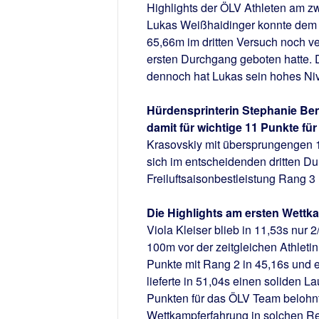
Highlights der ÖLV Athleten am 
Lukas Weißhaidinger konnte dem W
65,66m im dritten Versuch noch v
ersten Durchgang geboten hatte. 
dennoch hat Lukas sein hohes Ni
Hürdensprinterin Stephanie Ben
damit für wichtige 11 Punkte fü
Krasovskiy mit übersprungengen 1
sich im entscheidenden dritten Du
Freiluftsaisonbestleistung Rang 3
Die Highlights am ersten Wettka
Viola Kleiser blieb in 11,53s nur 
100m vor der zeitgleichen Athleti
Punkte mit Rang 2 in 45,16s und 
lieferte in 51,04s einen soliden L
Punkten für das ÖLV Team belohnt
Wettkampferfahrung in solchen Re