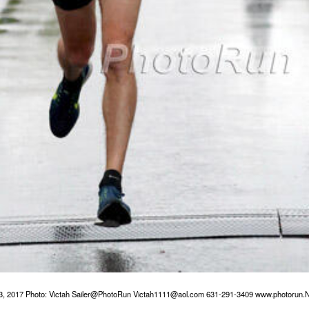
l 23, 2017 Photo: Victah Sailer@PhotoRun Victah1111@aol.com 631-291-3409 www.photorun.