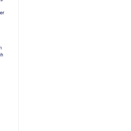
er
n
ch