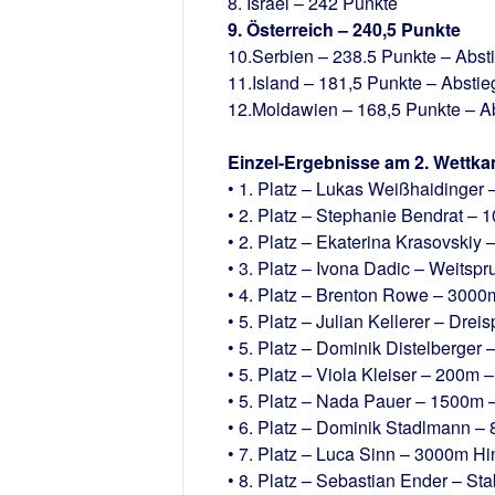
8. Israel – 242 Punkte
9. Österreich – 240,5 Punkte
10.Serbien – 238.5 Punkte – Abst
11.Island – 181,5 Punkte – Abstie
12.Moldawien – 168,5 Punkte – A
Einzel-Ergebnisse am 2. Wettka
• 1. Platz – Lukas Weißhaidinger
• 2. Platz – Stephanie Bendrat –
• 2. Platz – Ekaterina Krasovskiy
• 3. Platz – Ivona Dadic – Weitsp
• 4. Platz – Brenton Rowe – 3000
• 5. Platz – Julian Kellerer – Dre
• 5. Platz – Dominik Distelberger
• 5. Platz – Viola Kleiser – 200m 
• 5. Platz – Nada Pauer – 1500m 
• 6. Platz – Dominik Stadlmann –
• 7. Platz – Luca Sinn – 3000m Hi
• 8. Platz – Sebastian Ender – S