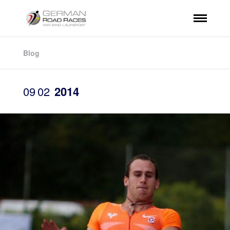
Blog
09
02
2014