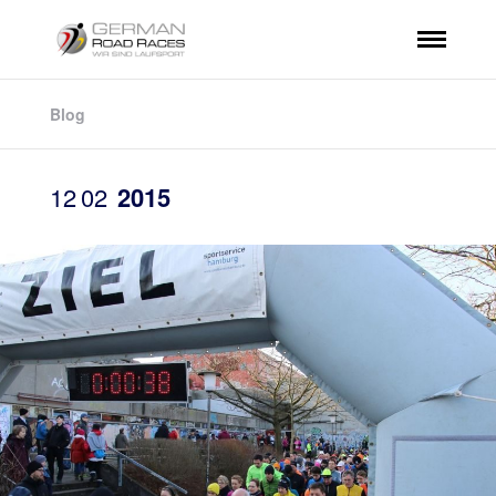
Blog
12
02
2015