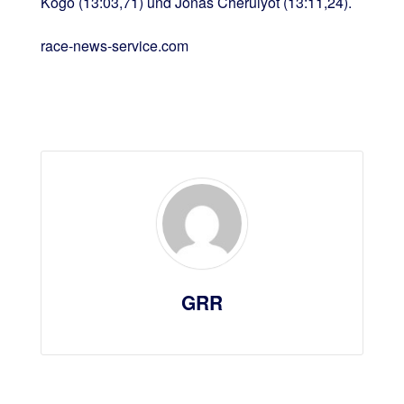
Kogo (13:03,71) und Jonas Cheruiyot (13:11,24).
race-news-service.com
GRR