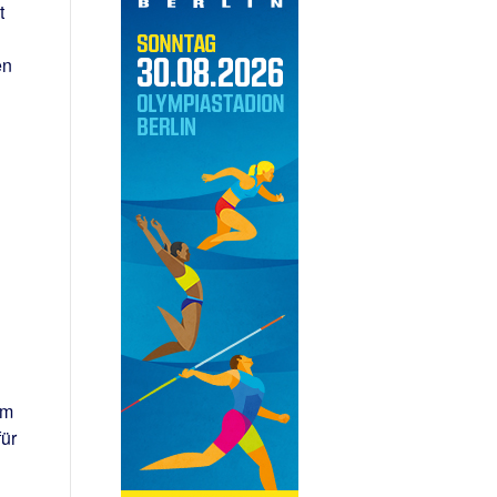
t
en
em
ür