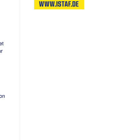
et
hr
von
d