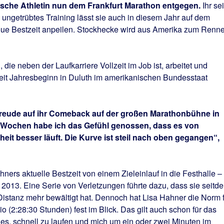
ische Athletin nun dem Frankfurt Marathon entgegen.
Ihr sei
ngetrübtes Training lässt sie auch in diesem Jahr auf dem
neue Bestzeit anpeilen. Stockhecke wird aus Amerika zum Renn
die neben der Laufkarriere Vollzeit im Job ist, arbeitet und
seit Jahresbeginn in Duluth im amerikanischen Bundesstaat
rfreude auf ihr Comeback auf der großen Marathonbühne in
n Wochen habe ich das Gefühl genossen, dass es von
heit besser läuft. Die Kurve ist steil nach oben gegangen“,
rs aktuelle Bestzeit von einem Zieleinlauf in die Festhalle –
 2013. Eine Serie von Verletzungen führte dazu, dass sie seitd
istanz mehr bewältigt hat. Dennoch hat Lisa Hahner die Norm f
 (2:28:30 Stunden) fest im Blick. Das gilt auch schon für das
t es, schnell zu laufen und mich um ein oder zwei Minuten im