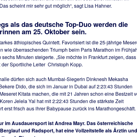
Das scheint mir sehr gut möglich“, sagt Lisa Hahner.
gs als das deutsche Top-Duo werden die
erinnen am 25. Oktober sein.
tarkes äthiopisches Quintett. Favorisiert ist die 25-jährige Meser
ten wie überraschenden Triumph beim Paris Marathon im Frühja
 sechs Minuten steigerte. „Sie möchte in Frankfurt zeigen, dass
t der Sportliche Leiter Christoph Kopp.
thalle dürfen sich auch Mumbai-Siegerin Dinknesh Mekasha
 Bekere Dido, die sich im Januar in Dubai auf 2:23:43 Stunden
Meseret Kitata machen, die mit 21 Jahren schon eine Bestzeit 
oren Jelela Yal hat mit 2:22:43 Stunden die stärkste Zeit
rt erst frisch aus ihrer Babypause zurück ins Marathongeschäft.
 im Ausdauersport ist Andrea Mayr. Das österreichische
 Berglauf und Radsport, hat eine Vollzeitstelle als Ärztin un