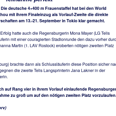
 Die deutsche 4×400 m Frauenstaffel hat bei den World
u mit ihrem Finaleinzug als Vorlauf-Zweite die direkte
rschaften am 13.-21. September in Tokio klar gemacht.
Erfolg hatte auch die Regensburgerin Mona Mayer (LG Telis
äuferin mit einer couragierten Stadionrunde den dazu vorher dur
anna Martin (1. LAV Rostock) eroberten nötigen zweiten Platz
rg) brachte dann als Schlussläuferin diese Position sicher na
egnen die zweite Telis Langsprinterin Jana Lakner in der
erin.
ich auf Rang vier in ihrem Vorlauf einlaufende Regensburge
ahme zu groß um auf den nötigen zweiten Platz vorzulaufen
orv)