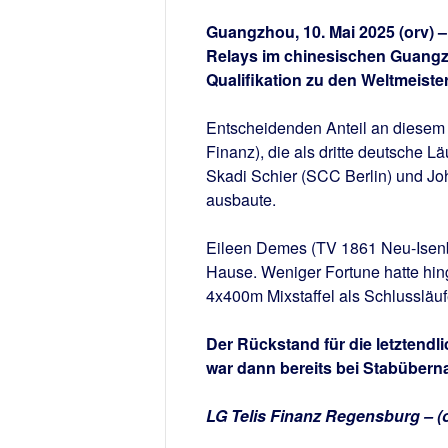
Guangzhou, 10. Mai 2025 (orv) –
Relays im chinesischen Guangzho
Qualifikation zu den Weltmeiste
Entscheidenden Anteil an diesem 
Finanz), die als dritte deutsche L
Skadi Schier (SCC Berlin) und Joh
ausbaute.
Eileen Demes (TV 1861 Neu-Isenbu
Hause. Weniger Fortune hatte hing
4x400m Mixstaffel als Schlussläuf
Der Rückstand für die letztendl
war dann bereits bei Stabübern
LG Telis Finanz Regensburg – (