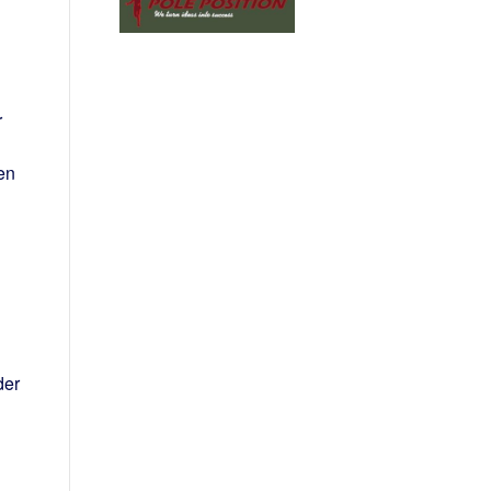
r
en
der