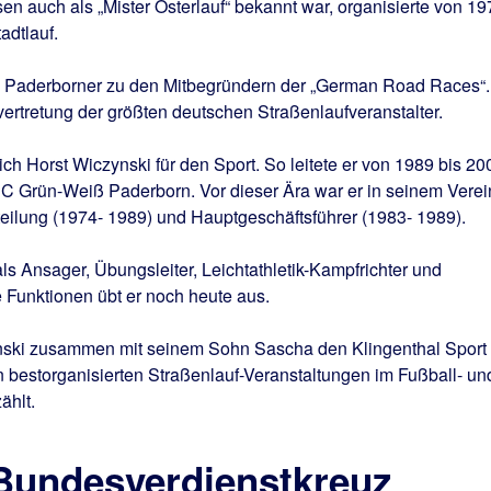
sen auch als „Mister Osterlauf“ bekannt war, organisierte von 19
adtlauf.
zte Paderborner zu den Mitbegründern der „German Road Races“.
envertretung der größten deutschen Straßenlaufveranstalter.
ch Horst Wiczynski für den Sport. So leitete er von 1989 bis 20
SC Grün-Weiß Paderborn. Vor dieser Ära war er in seinem Verei
bteilung (1974- 1989) und Hauptgeschäftsführer (1983- 1989).
ls Ansager, Übungsleiter, Leichtathletik-Kampfrichter und
e Funktionen übt er noch heute aus.
ynski zusammen mit seinem Sohn Sascha den Klingenthal Sport
n bestorganisierten Straßenlauf-Veranstaltungen im Fußball- un
ählt.
Bundesverdienstkreuz