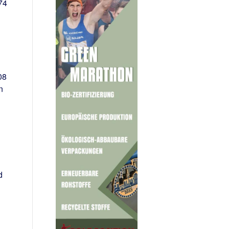
74
08
n
d