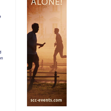
e
d
en