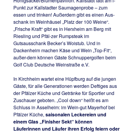
Honigsäckel/Blumenpavillon. Kallstadt lädt am i-
Punkt zur Kallstadter Saumagenprobe – zum
essen und trinken! Außerdem gibt es einen Aus-
schank im Weinhäusel „Platz der 100 Weine“.
„Frische Kraft“ gibt es in Herxheim am Berg mit
Riesling und Pfäl-zer Rumpsteak im
Gutsausschank Becker’s Woistub. Und in
Dackenheim machen Käse und Wein „Top-Fit“,
außer-dem können Gäste Schnuppergolfen beim
Golf Club Deutsche Weinstraße e.V.
In Kirchheim wartet eine Hüpfburg auf die jungen
Gäste, für alle Generationen werden Deftiges aus
der Pfälzer Küche und Getränke für Sportler und
Zuschauer geboten. „Cool down“ heißt es am
Schluss in Asselheim: im Wein-gut Mayerhof bei
Pfälzer Küche,
saisonalen Leckereien und
einem Glas „Finisher Sekt“ können
Läuferinnen und Läufer ihren Erfolg feiern oder