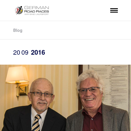
Blog
20
09
2016