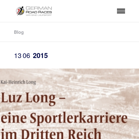
Blog
13
06
2015