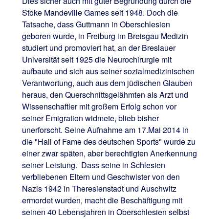
Dies sicher auch mit guter Begründung durch die
Stoke Mandeville Games seit 1948. Doch die
Tatsache, dass Guttmann in Oberschlesien
geboren wurde, in Freiburg im Breisgau Medizin
studiert und promoviert hat, an der Breslauer
Universität seit 1925 die Neurochirurgie mit
aufbaute und sich aus seiner sozialmedizinischen
Verantwortung, auch aus dem jüdischen Glauben
heraus, den Querschnittsgelähmten als Arzt und
Wissenschaftler mit großem Erfolg schon vor
seiner Emigration widmete, blieb bisher
unerforscht. Seine Aufnahme am 17.Mai 2014 in
die "Hall of Fame des deutschen Sports" wurde zu
einer zwar späten, aber berechtigten Anerkennung
seiner Leistung. Dass seine in Schlesien
verbliebenen Eltern und Geschwister von den
Nazis 1942 in Theresienstadt und Auschwitz
ermordet wurden, macht die Beschäftigung mit
seinen 40 Lebensjahren in Oberschlesien selbst