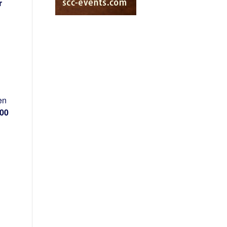
r
en
000