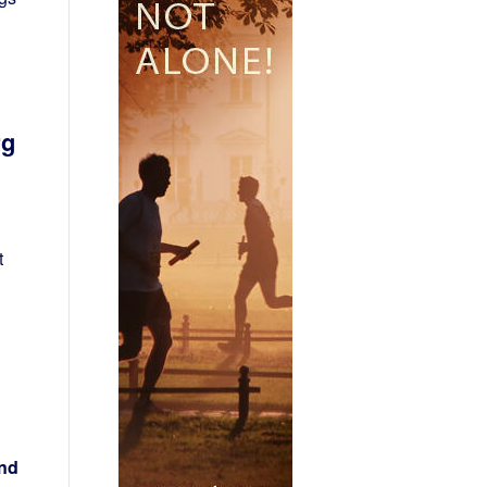
rg
t
und