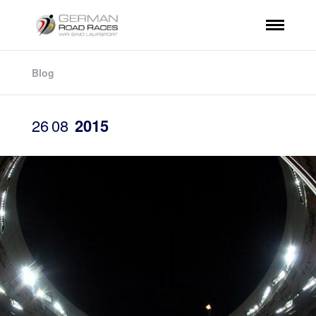
Blog
26
08
2015