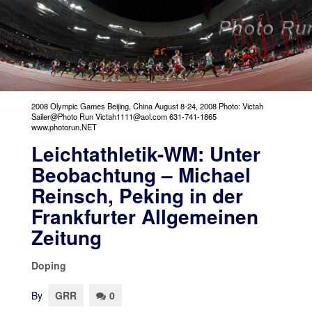
2008 Olympic Games Beijing, China August 8-24, 2008 Photo: Victah
Sailer@Photo Run Victah1111@aol.com 631-741-1865
www.photorun.NET
Leichtathletik-WM: Unter
Beobachtung – Michael
Reinsch, Peking in der
Frankfurter Allgemeinen
Zeitung
Doping
By
GRR
0