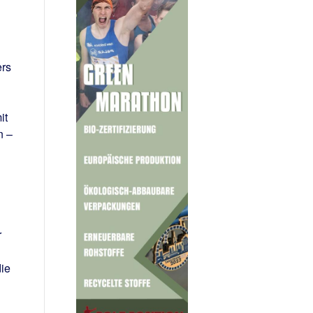
rs
it
n –
r
die