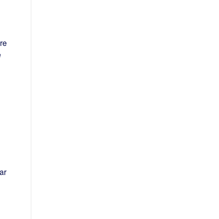
re
e
ar