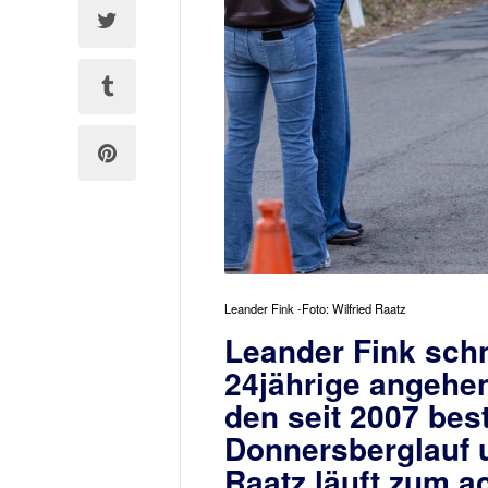
Leander Fink -Foto: Wilfried Raatz
Leander Fink schn
24jährige angehen
den seit 2007 be
Donnersberglauf 
Raatz läuft zum a