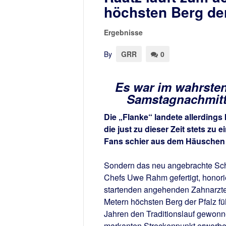
höchsten Berg der
Ergebnisse
By
GRR
0
Es war im wahrsten
Samstagnachmitta
Die „Flanke“ landete allerdings
die just zu dieser Zeit stets z
Fans schier aus dem Häuschen 
Sondern das neu angebrachte Schi
Chefs Uwe Rahm gefertigt, honorie
startenden angehenden Zahnarztes
Metern höchsten Berg der Pfalz f
Jahren den Traditionslauf gewonn
markanten Streckenpunkt erworbe