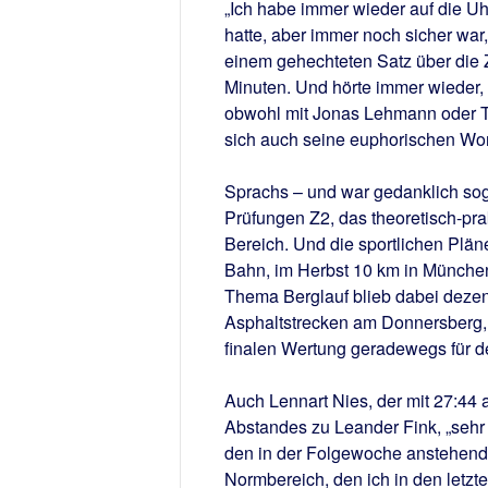
„Ich habe immer wieder auf die Uh
hatte, aber immer noch sicher war
einem gehechteten Satz über die Zie
Minuten. Und hörte immer wieder,
obwohl mit Jonas Lehmann oder Ti
sich auch seine euphorischen Wort
Sprachs – und war gedanklich so
Prüfungen Z2, das theoretisch-pr
Bereich. Und die sportlichen Plä
Bahn, im Herbst 10 km in München
Thema Berglauf blieb dabei dezen
Asphaltstrecken am Donnersberg, d
finalen Wertung geradewegs für d
Auch Lennart Nies, der mit 27:44 a
Abstandes zu Leander Fink, „sehr 
den in der Folgewoche anstehende
Normbereich, den ich in den letzt