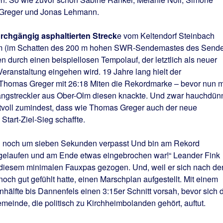
s Greger und Jonas Lehmann.
urchgängig asphaltierten Streck
e vom Keltendorf Steinbach
m (im Schatten des 200 m hohen SWR-Sendemastes des Sende
n durch einen beispiellosen Tempolauf, der letztlich als neuer
Veranstaltung eingehen wird. 19 Jahre lang hielt der
homas Greger mit 26:18 Miten die Rekordmarke – bevor nun m
angstreckler aus Ober-Olm diesen knackte. Und zwar hauchdün
voll zumindest, dass wie Thomas Greger auch der neue
Start-Ziel-Sieg schaffte.
rd noch um sieben Sekunden verpasst Und bin am Rekord
 angelaufen und am Ende etwas eingebrochen war!“ Leander Fink
s diesem minimalen Fauxpas gezogen. Und, weil er sich nach de
och gut gefühlt hatte, einen Marschplan aufgestellt. Mit einem
hälfte bis Dannenfels einen 3:15er Schnitt vorsah, bevor sich 
meinde, die politisch zu Kirchheimbolanden gehört, auftut.