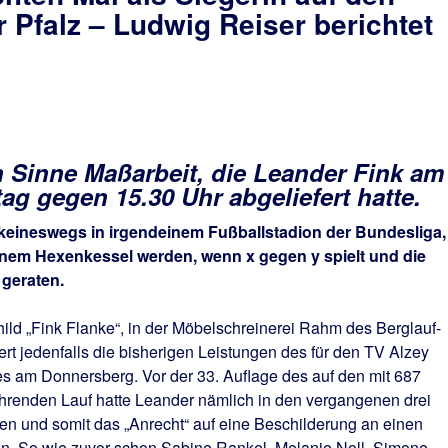
 Pfalz – Ludwig Reiser berichtet
 Sinne Maßarbeit, die Leander Fink am
g gegen 15.30 Uhr abgeliefert hatte.
 keineswegs in irgendeinem Fußballstadion der Bundesliga,
u einem Hexenkessel werden, wenn x gegen y spielt und die
geraten.
ld „Fink Flanke“, in der Möbelschreinerei Rahm des Berglauf-
rt jedenfalls die bisherigen Leistungen des für den TV Alzey
 am Donnersberg. Vor der 33. Auflage des auf den mit 687
ührenden Lauf hatte Leander nämlich in den vergangenen drei
en und somit das „Anrecht“ auf eine Beschilderung an einen
n. So wie zuvor schon Sabine Rankel, Melanie Noll, Simone