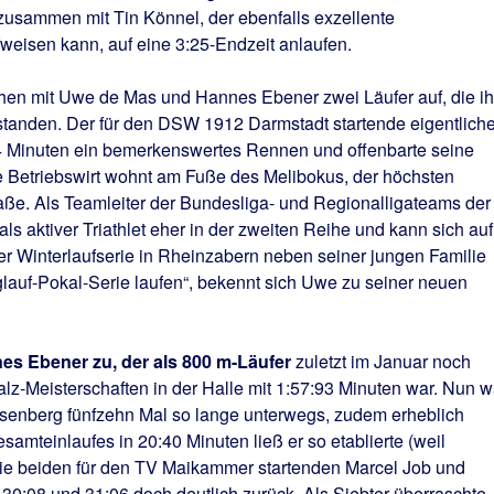
s zusammen mit Tin Könnel, der ebenfalls exzellente
weisen kann, auf eine 3:25-Endzeit anlaufen.
chen mit Uwe de Mas und Hannes Ebener zwei Läufer auf, die ih
standen. Der für den DSW 1912 Darmstadt startende eigentlich
.24 Minuten ein bemerkenswertes Rennen und offenbarte seine
ge Betriebswirt wohnt am Fuße des Melibokus, der höchsten
ße. Als Teamleiter der Bundesliga- und Regionalligateams der
s aktiver Triathlet eher in der zweiten Reihe und kann sich auf
der Winterlaufserie in Rheinzabern neben seiner jungen Familie
lauf-Pokal-Serie laufen“, bekennt sich Uwe zu seiner neuen
es Ebener zu, der als 800 m-Läufer
zuletzt im Januar noch
lz-Meisterschaften in der Halle mit 1:57:93 Minuten war. Nun w
Eisenberg fünfzehn Mal so lange unterwegs, zudem erheblich
esamteinlaufes in 20:40 Minuten ließ er so etablierte (weil
 die beiden für den TV Maikammer startenden Marcel Job und
 30:08 und 31:06 doch deutlich zurück. Als Siebter überraschte