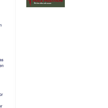
n
as
en
ür
er