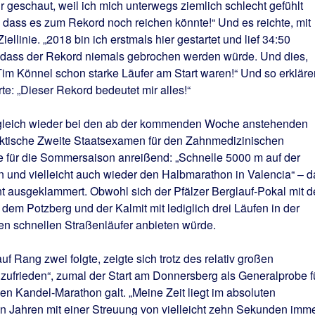
r geschaut, weil ich mich unterwegs ziemlich schlecht gefühlt
, dass es zum Rekord noch reichen könnte!“ Und es reichte, mit
llinie. „2018 bin ich erstmals hier gestartet und lief 34:50
 dass der Rekord niemals gebrochen werden würde. Und dies,
m Könnel schon starke Läufer am Start waren!“ Und so erkläre
e: „Dieser Rekord bedeutet mir alles!“
gleich wieder bei den ab der kommenden Woche anstehenden
aktische Zweite Staatsexamen für den Zahnmedizinischen
ne für die Sommersaison anreißend: „Schnelle 5000 m auf der
 und vielleicht auch wieder den Halbmarathon in Valencia“ – d
t ausgeklammert. Obwohl sich der Pfälzer Berglauf-Pokal mit d
em Potzberg und der Kalmit mit lediglich drei Läufen in der
en schnellen Straßenläufer anbieten würde.
uf Rang zwei folgte, zeigte sich trotz des relativ großen
zufrieden“, zumal der Start am Donnersberg als Generalprobe f
n Kandel-Marathon galt. „Meine Zeit liegt im absoluten
en Jahren mit einer Streuung von vielleicht zehn Sekunden imm