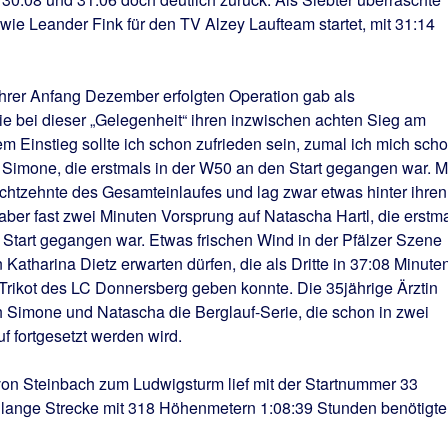
 wie Leander Fink für den TV Alzey Laufteam startet, mit 31:14
rer Anfang Dezember erfolgten Operation gab als
ie bei dieser „Gelegenheit“ ihren inzwischen achten Sieg am
em Einstieg sollte ich schon zufrieden sein, zumal ich mich sch
 Simone, die erstmals in der W50 an den Start gegangen war. M
htzehnte des Gesamteinlaufes und lag zwar etwas hinter ihren
 aber fast zwei Minuten Vorsprung auf Natascha Hartl, die erstm
 Start gegangen war. Etwas frischen Wind in der Pfälzer Szene
Katharina Dietz erwarten dürfen, die als Dritte in 37:08 Minute
Trikot des LC Donnersberg geben konnte. Die 35jährige Ärztin
Simone und Natascha die Berglauf-Serie, die schon in zwei
 fortgesetzt werden wird.
n Steinbach zum Ludwigsturm lief mit der Startnummer 33
m lange Strecke mit 318 Höhenmetern 1:08:39 Stunden benötigte