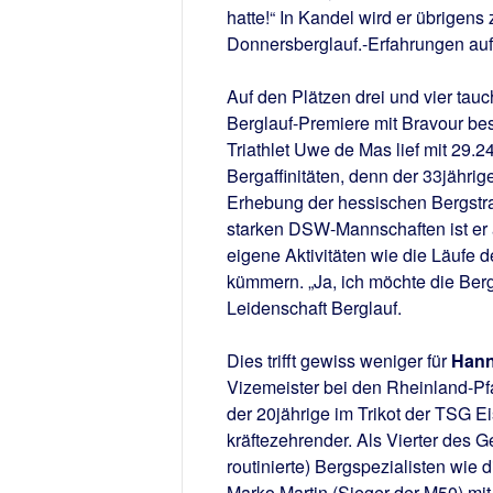
hatte!“ In Kandel wird er übrigen
Donnersberglauf.-Erfahrungen auf
Auf den Plätzen drei und vier tau
Berglauf-Premiere mit Bravour be
Triathlet Uwe de Mas lief mit 29
Bergaffinitäten, denn der 33jähri
Erhebung der hessischen Bergstra
starken DSW-Mannschaften ist er al
eigene Aktivitäten wie die Läufe 
kümmern. „Ja, ich möchte die Berg
Leidenschaft Berglauf.
Dies trifft gewiss weniger für
Hann
Vizemeister bei den Rheinland-Pfa
der 20jährige im Trikot der TSG 
kräftezehrender. Als Vierter des G
routinierte) Bergspezialisten wie
Marko Martin (Sieger der M50) mit