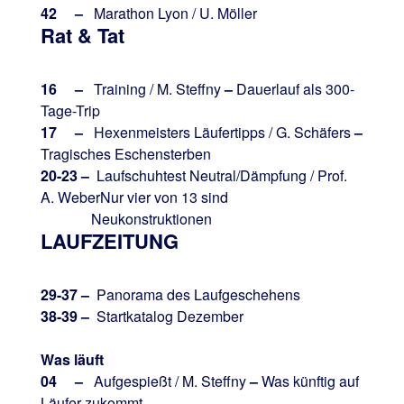
42 –
Marathon Lyon / U. Möller
Rat & Tat
16 –
Training / M. Steffny
–
Dauerlauf als 300-
Tage-Trip
17 –
Hexenmeisters Läufertipps / G. Schäfers
–
Tragisches Eschensterben
20-23 –
Laufschuhtest Neutral/Dämpfung / Prof.
A. WeberNur vier von 13 sind
Neukonstruktionen
LAUFZEITUNG
29-37 –
Panorama des Laufgeschehens
38-39 –
Startkatalog Dezember
Was läuft
04 –
Aufgespießt / M. Steffny
–
Was künftig auf
Läufer zukommt