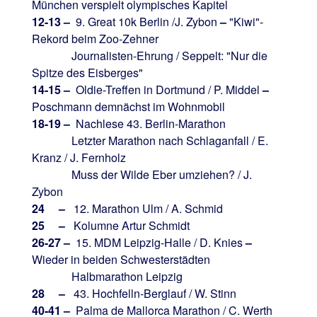
München verspielt olympisches Kapitel
12-13 –
9. Great 10k Berlin /J. Zybon
–
"Kiwi"-
Rekord beim Zoo-Zehner
Journalisten-Ehrung / Seppelt: "Nur die
Spitze des Eisberges"
14-15 –
Oldie-Treffen in Dortmund / P. Middel
–
Poschmann demnächst im Wohnmobil
18-19 –
Nachlese 43. Berlin-Marathon
Letzter Marathon nach Schlaganfall / E.
Kranz / J. Fernholz
Muss der Wilde Eber umziehen? / J.
Zybon
24 –
12. Marathon Ulm / A. Schmid
25 –
Kolumne Artur Schmidt
26-27 –
15. MDM Leipzig-Halle / D. Knies
–
Wieder in beiden Schwesterstädten
Halbmarathon Leipzig
28 –
43. Hochfelln-Berglauf / W. Stinn
40-41 –
Palma de Mallorca Marathon / C. Werth