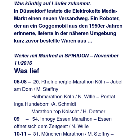
Was künftig auf Läufer zukommt.
In Düsseldorf testete die Elektrokette Media-
Markt einen neuen Versandweg. Ein Roboter,
der an ein Goggomobil aus den 1950er Jahren
erinnerte, lieferte in der näheren Umgebung
kurz zuvor bestellte Waren aus …
Weiter mit Manfred in SPIRIDON – November
11/2016
Was lief
06-08 –
20. Rheinenergie-Marathon Köln
–
Jubel
am Dom / M. Steffny
Halbmarathon Köln / N. Wille
–
Porträt
Inga Hundeborn /A. Schmidt
Marathon "op Kölsch" / H. Detmer
09 –
54. innogy Essen Marathon
–
Essen
öffnet sich dem Zeitgeist / N. Wille
10-11 –
31. München Marathon / M. Steffny
–