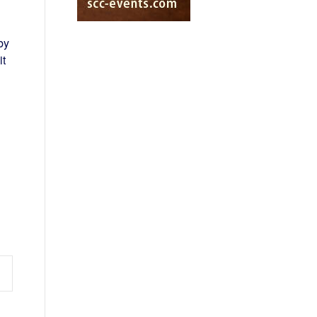
by
it