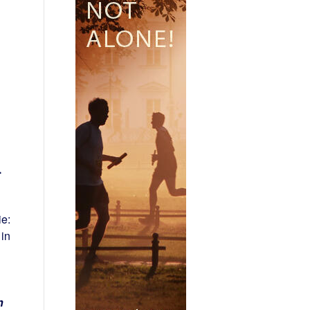
.
ie:
 in
n