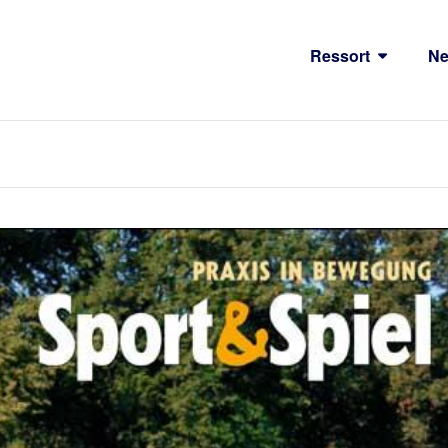
Ressort
N