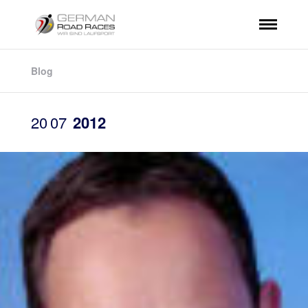
Blog
20
07
2012