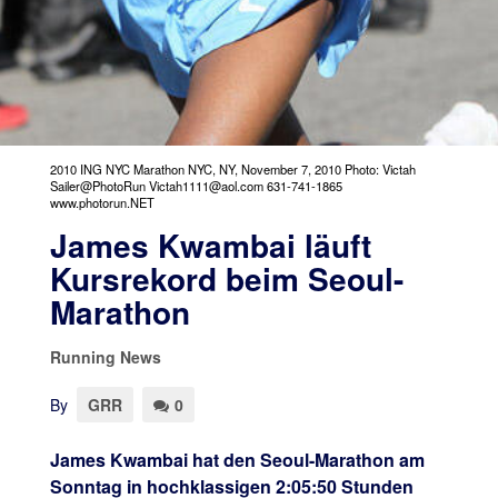
2010 ING NYC Marathon NYC, NY, November 7, 2010 Photo: Victah
Sailer@PhotoRun Victah1111@aol.com 631-741-1865
www.photorun.NET
James Kwambai läuft
Kursrekord beim Seoul-
Marathon
Running News
By
GRR
0
James Kwambai hat den Seoul-Marathon am
Sonntag in hochklassigen 2:05:50 Stunden