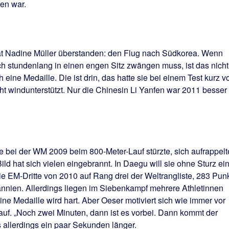
en war.
at Nadine Müller überstanden: den Flug nach Südkorea. Wenn
ch stundenlang in einen engen Sitz zwängen muss, ist das nicht
och eine Medaille. Die ist drin, das hatte sie bei einem Test kurz v
t windunterstützt. Nur die Chinesin Li Yanfen war 2011 besser
die bei der WM 2009 beim 800-Meter-Lauf stürzte, sich aufrappelt
ld hat sich vielen eingebrannt. In Daegu will sie ohne Sturz ei
die EM-Dritte von 2010 auf Rang drei der Weltrangliste, 283 Pun
annien. Allerdings liegen im Siebenkampf mehrere Athletinnen
ne Medaille wird hart. Aber Oeser motiviert sich wie immer vor
f. „Noch zwei Minuten, dann ist es vorbei. Dann kommt der
s allerdings ein paar Sekunden länger.