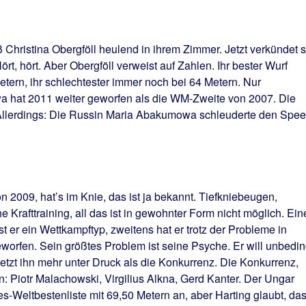
hristina Obergföll heulend in ihrem Zimmer. Jetzt verkündet s
Hört, hört. Aber Obergföll verweist auf Zahlen. Ihr bester Wurf
etern, ihr schlechtester immer noch bei 64 Metern. Nur
a hat 2011 weiter geworfen als die WM-Zweite von 2007. Die
 Allerdings: Die Russin Maria Abakumowa schleuderte den Spee
n 2009, hat’s im Knie, das ist ja bekannt. Tiefkniebeugen,
e Krafttraining, all das ist in gewohnter Form nicht möglich. Ein
ist er ein Wettkampftyp, zweitens hat er trotz der Probleme in
orfen. Sein größtes Problem ist seine Psyche. Er will unbedin
setzt ihn mehr unter Druck als die Konkurrenz. Die Konkurrenz,
n: Piotr Malachowski, Virgilius Alkna, Gerd Kanter. Der Ungar
es-Weltbestenliste mit 69,50 Metern an, aber Harting glaubt, da