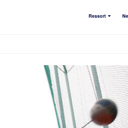
Ressort
N