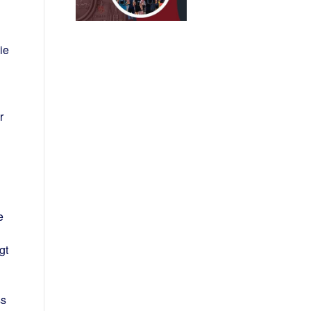
ie
r
e
gt
ss