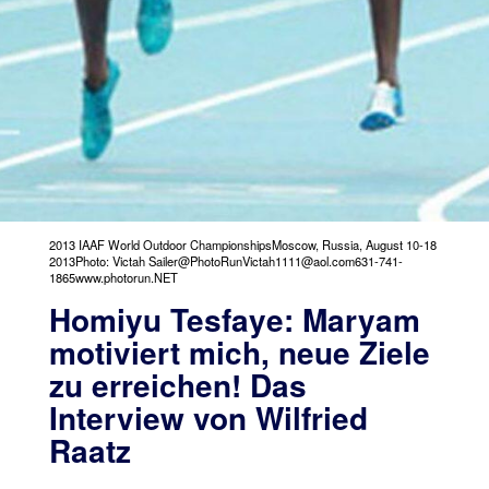
2013 IAAF World Outdoor ChampionshipsMoscow, Russia, August 10-18
2013Photo: Victah Sailer@PhotoRunVictah1111@aol.com631-741-
1865www.photorun.NET
Homiyu Tesfaye: Maryam
motiviert mich, neue Ziele
zu erreichen! Das
Interview von Wilfried
Raatz