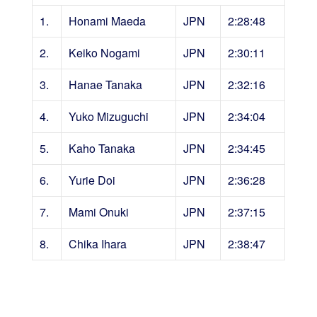
1.
Honami Maeda
JPN
2:28:48
2.
Keiko Nogami
JPN
2:30:11
3.
Hanae Tanaka
JPN
2:32:16
4.
Yuko Mizuguchi
JPN
2:34:04
5.
Kaho Tanaka
JPN
2:34:45
6.
Yurie Doi
JPN
2:36:28
7.
Mami Onuki
JPN
2:37:15
8.
Chika Ihara
JPN
2:38:47