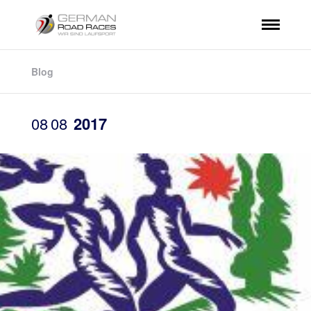
Blog
08
08
2017