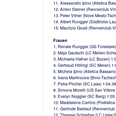
11. Alessandro Ipino (Atletica Ba
12. Anton Steiner (Rennerclub Vi
13. Peter Vitner (Nove Mesto-Tsc
14. Albert Rungger (Südtiroler Lau
15. Maurizio Giusti (Rennerclub 
Frauen
1. Renate Rungger (GS Forestale)
2. Maja Gautschi (LC Meilen-Schw
3. Michaela Hafner (LC Bozen) 1:
4. Gertraud Höllrigl (SC Meran) 1:
5. Michela Ipino (Atletica Bassano
6. Ivana Martincova (Brno-Tschech
7. Petra Pircher (SC Laas) 1:04.3
8. Simona Morelli (US San Vittore
9. Evelyn Noggler (SC Berg) 1:05
10. Maddalena Carrino (Podistica 
11. Gerlinde Baldauf (Rennerclub
12. Therese Schreiber (LC Uster-