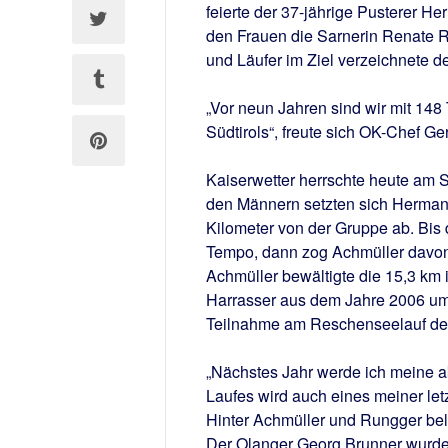
feierte der 37-jährige Pusterer H
den Frauen die Sarnerin Renate R
und Läufer im Ziel verzeichnete d
„Vor neun Jahren sind wir mit 148 
Südtirols“, freute sich OK-Chef Ge
Kaiserwetter herrschte heute am S
den Männern setzten sich Herman
Kilometer von der Gruppe ab. Bis
Tempo, dann zog Achmüller davo
Achmüller bewältigte die 15,3 km 
Harrasser aus dem Jahre 2006 um 
Teilnahme am Reschenseelauf der 
„Nächstes Jahr werde ich meine a
Laufes wird auch eines meiner le
Hinter Achmüller und Rungger bele
Der Olanger Georg Brunner wurde V