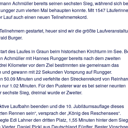
ermann Achmüller bereits seinen sechsten Sieg, während sich be
ungger zum vierten Mal behaupten konnte. Mit 1547 Läuferinn
er Lauf auch einen neuen Teilnehmerrekord.
Teilnehmern gestartet, heuer sind wir die größte Laufveranstalt
rald Burger.
tart des Laufes in Graun beim historischen Kirchturm im See. B
n Achmüller mit Hannes Rungger bereits nach dem zweiten
 drei Kilometer vor dem Ziel bestimmten sie gemeinsam das
n und gewann mit 22 Sekunden Vorsprung auf Rungger.
in 50.09 Minuten und verfehlte den Streckenrekord von Reinhar
nur 1.02 Minuten. Für den Pusterer war es bei seiner neunten
sechste Sieg, dreimal wurde er Zweiter.
ktive Laufbahn beenden und die 10. Jubiläumsauflage dieses
tzten Rennen sein“, versprach der „König des Reschensees“.
gte Edi Lahner den dritten Platz, 1,55 Minuten hinter dem Sieg
ierter, Daniel Pickl aus Deutschland Fünfter. Bester Vinschge