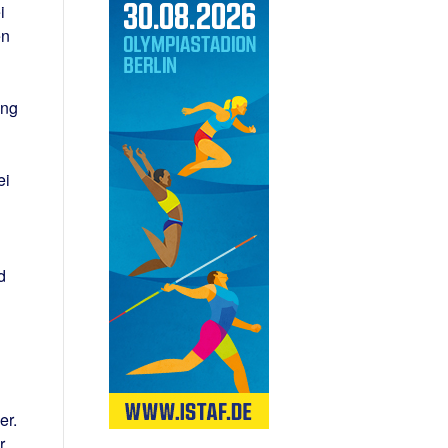
i
en
ung
ei
d
er.
r