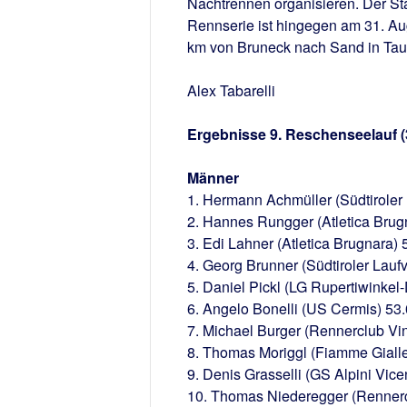
Nachtrennen organisieren. Der St
Rennserie ist hingegen am 31. Aug
km von Bruneck nach Sand in Tauf
Alex Tabarelli
Ergebnisse 9. Reschenseelauf (
Männer
1. Hermann Achmüller (Südtiroler 
2. Hannes Rungger (Atletica Brug
3. Edi Lahner (Atletica Brugnara) 
4. Georg Brunner (Südtiroler Lauf
5. Daniel Pickl (LG Rupertiwinkel
6. Angelo Bonelli (US Cermis) 53
7. Michael Burger (Rennerclub Vi
8. Thomas Moriggl (Fiamme Gialle
9. Denis Grasselli (GS Alpini Vic
10. Thomas Niederegger (Rennerc