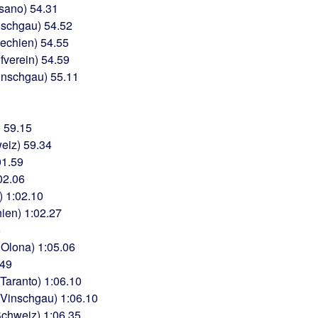
ssano) 54.31
nschgau) 54.52
hechien) 54.55
fverein) 54.59
Vinschgau) 55.11
 59.15
eiz) 59.34
01.59
02.06
) 1:02.10
ien) 1:02.27
6
 Olona) 1:05.06
.49
Taranto) 1:06.10
 Vinschgau) 1:06.10
Schweiz) 1:06.35