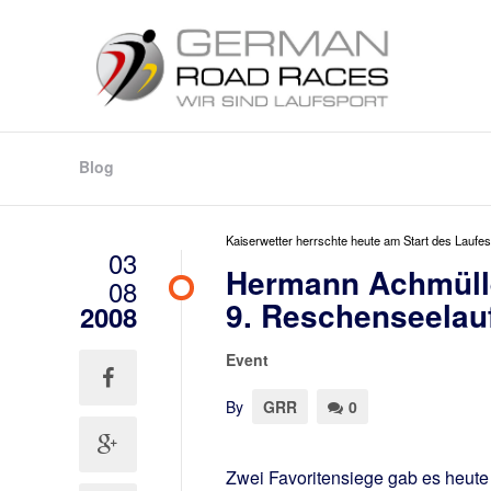
Blog
Kaiserwetter herrschte heute am Start des Laufes
03
Hermann Achmüll
08
9. Reschenseelau
2008
Event
By
GRR
0
Zwei Favoritensiege gab es heute