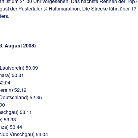
art ist um 21.00 Uhr vorgesehen. Das nächste Rennen der Top7
ust der Pustertaler ¾ Halbmarathon. Die Strecke führt über 17
ers.
3. August 2008)
Laufverein) 50.09
nara) 50.31
52.04
verein) 52.19
-Deutschland) 52.35
.00
nschgau) 53.11
) 53.33
enza) 53.44
lub Vinschgau) 54.04