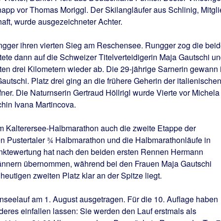
app vor Thomas Moriggl. Der Skilangläufer aus Schlinig, Mitgl
aft, wurde ausgezeichneter Achter.
ngger ihren vierten Sieg am Reschensee. Rungger zog die bei
tete dann auf die Schweizer Titelverteidigerin Maja Gautschi u
zten drei Kilometern wieder ab. Die 29-jährige Sarnerin gewann 
tschi. Platz drei ging an die frühere Geherin der italienische
er. Die Naturnserin Gertraud Höllrigl wurde Vierte vor Michela
hin Ivana Martincova.
 Kalterersee-Halbmarathon auch die zweite Etappe der
n Pustertaler ¾ Halbmarathon und die Halbmarathonläufe in
Punktewertung hat nach den beiden ersten Rennen Hermann
ännern übernommen, während bei den Frauen Maja Gautschi
heutigen zweiten Platz klar an der Spitze liegt.
nseelauf am 1. August ausgetragen. Für die 10. Auflage haben
deres einfallen lassen: Sie werden den Lauf erstmals als