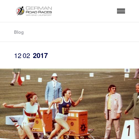
Blog
12
02
2017