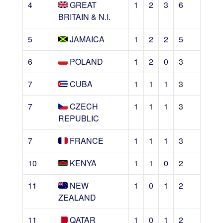
4
GREAT
1
2
3
6
BRITAIN & N.I.
5
JAMAICA
1
2
2
5
6
POLAND
1
2
0
3
7
CUBA
1
1
1
3
7
CZECH
1
1
1
3
REPUBLIC
7
FRANCE
1
1
1
3
10
KENYA
1
1
0
2
11
NEW
1
0
1
2
ZEALAND
11
QATAR
1
0
1
2