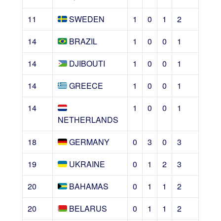
11
SWEDEN
1
0
1
2
14
BRAZIL
1
0
0
1
14
DJIBOUTI
1
0
0
1
14
GREECE
1
0
0
1
14
1
0
0
1
NETHERLANDS
18
GERMANY
0
3
0
3
19
UKRAINE
0
1
2
3
20
BAHAMAS
0
1
1
2
20
BELARUS
0
1
1
2