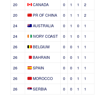
20
CANADA
0
1
1
2
20
PR OF CHINA
0
1
1
2
24
AUSTRALIA
0
1
0
1
24
IVORY COAST
0
1
0
1
26
BELGIUM
0
0
1
1
26
BAHRAIN
0
0
1
1
26
SPAIN
0
0
1
1
26
MOROCCO
0
0
1
1
26
SERBIA
0
0
1
1