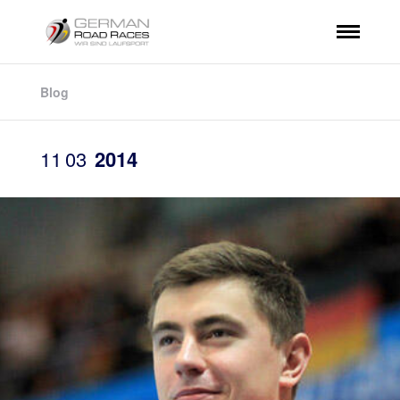
Blog
11
03
2014