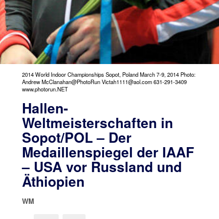
2014 World Indoor Championships Sopot, Poland March 7-9, 2014 Photo:
Andrew McClanahan@PhotoRun Victah1111@aol.com 631-291-3409
www.photorun.NET
Hallen-
Weltmeisterschaften in
Sopot/POL – Der
Medaillenspiegel der IAAF
– USA vor Russland und
Äthiopien
WM