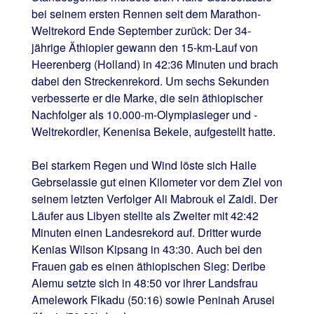
bei seinem ersten Rennen seit dem Marathon-
Weltrekord Ende September zurück: Der 34-
jährige Äthiopier gewann den 15-km-Lauf von
Heerenberg (Holland) in 42:36 Minuten und brach
dabei den Streckenrekord. Um sechs Sekunden
verbesserte er die Marke, die sein äthiopischer
Nachfolger als 10.000-m-Olympiasieger und -
Weltrekordler, Kenenisa Bekele, aufgestellt hatte.
Bei starkem Regen und Wind löste sich Haile
Gebrselassie gut einen Kilometer vor dem Ziel von
seinem letzten Verfolger Ali Mabrouk el Zaidi. Der
Läufer aus Libyen stellte als Zweiter mit 42:42
Minuten einen Landesrekord auf. Dritter wurde
Kenias Wilson Kipsang in 43:30. Auch bei den
Frauen gab es einen äthiopischen Sieg: Deribe
Alemu setzte sich in 48:50 vor ihrer Landsfrau
Amelework Fikadu (50:16) sowie Peninah Arusei