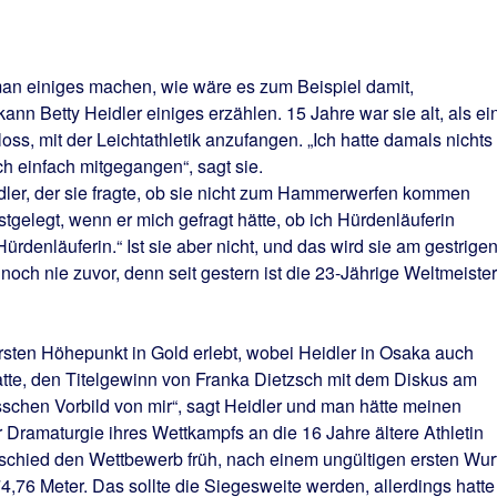
 einiges machen, wie wäre es zum Beispiel damit,
nn Betty Heidler einiges erzählen. 15 Jahre war sie alt, als ei
oss, mit der Leichtathletik anzufangen. „Ich hatte damals nichts
ich einfach mitgegangen“, sagt sie.
ädler, der sie fragte, ob sie nicht zum Hammerwerfen kommen
estgelegt, wenn er mich gefragt hätte, ob ich Hürdenläuferin
ürdenläuferin.“ Ist sie aber nicht, und das wird sie am gestrige
och nie zuvor, denn seit gestern ist die 23-Jährige Weltmeister
ersten Höhepunkt in Gold erlebt, wobei Heidler in Osaka auch
atte, den Titelgewinn von Franka Dietzsch mit dem Diskus am
isschen Vorbild von mir“, sagt Heidler und man hätte meinen
r Dramaturgie ihres Wettkampfs an die 16 Jahre ältere Athletin
schied den Wettbewerb früh, nach einem ungültigen ersten Wurf
,76 Meter. Das sollte die Siegesweite werden, allerdings hatte