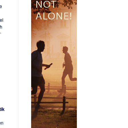
e
el
ch
r
tik
en