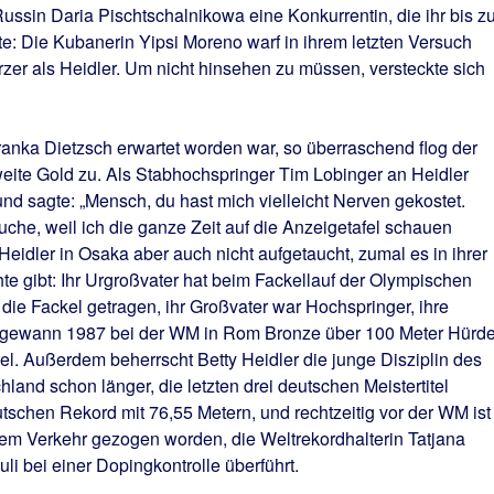
Russin Daria Pischtschalnikowa eine Konkurrentin, die ihr bis 
: Die Kubanerin Yipsi Moreno warf in ihrem letzten Versuch
zer als Heidler. Um nicht hinsehen zu müssen, versteckte sich
Franka Dietzsch erwartet worden war, so überraschend flog der
ite Gold zu. Als Stabhochspringer Tim Lobinger an Heidler
und sagte: „Mensch, du hast mich vielleicht Nerven gekostet.
uche, weil ich die ganze Zeit auf die Anzeigetafel schauen
eidler in Osaka aber auch nicht aufgetaucht, zumal es in ihrer
hte gibt: Ihr Urgroßvater hat beim Fackellauf der Olympischen
 die Fackel getragen, ihr Großvater war Hochspringer, ihre
 gewann 1987 bei der WM in Rom Bronze über 100 Meter Hürd
fel. Außerdem beherrscht Betty Heidler die junge Disziplin des
nd schon länger, die letzten drei deutschen Meistertitel
tschen Rekord mit 76,55 Metern, und rechtzeitig vor der WM ist
dem Verkehr gezogen worden, die Weltrekordhalterin Tatjana
i bei einer Dopingkontrolle überführt.