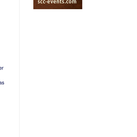
er
as