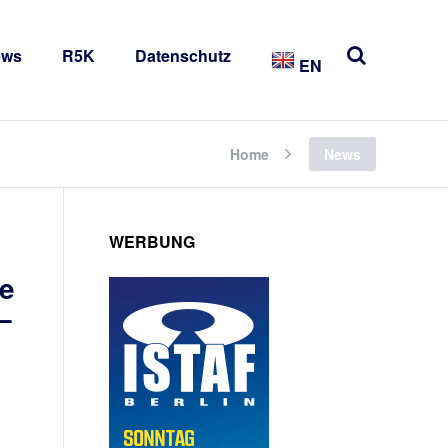
ews
R5K
Datenschutz
EN
Home
News
WERBUNG
ie
–