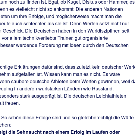
aum noch zu finden ist. Egal, ob Kugel, Diskus oder Hammer, es
wenn es vielleicht nicht so ankommt: Die anderen Nationen
leten um ihre Erfolge, und möglicherweise macht man die
ute auch schlechter, als sie ist. Denn Werfen setzt nicht nur
h Geschick. Die Deutschen haben in den Wurfdisziplinen seit
or allem technikverliebte Trainer, gut organisierte
 besser werdende Förderung mit Ideen durch den Deutschen
chtige Erklärungen dafür sind, dass zuletzt kein deutscher Werf
nehm aufgefallen ist. Wissen kann man es nicht. Es wäre
, wenn saubere deutsche Athleten beim Werfen gewinnen, weil d
oping in anderen wurfstarken Ländern wie Russland,
onders stark ausgeprägt ist. Die deutschen Leichtathleten
lt freuen.
. So schön diese Erfolge sind und so gleichberechtigt die Würfe
ehen:
teigt die Sehnsucht nach einem Erfolg im Laufen oder