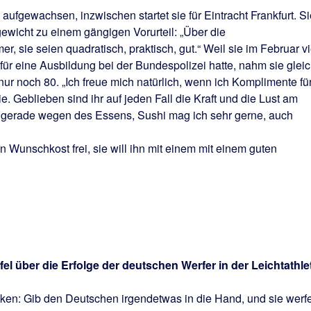
 aufgewachsen, inzwischen startet sie für Eintracht Frankfurt. Si
ewicht zu einem gängigen Vorurteil: „Über die
 sie seien quadratisch, praktisch, gut.“ Weil sie im Februar vi
für eine Ausbildung bei der Bundespolizei hatte, nahm sie glei
nur noch 80. „Ich freue mich natürlich, wenn ich Komplimente fü
 Geblieben sind ihr auf jeden Fall die Kraft und die Lust am
l, gerade wegen des Essens, Sushi mag ich sehr gerne, auch
 Wunschkost frei, sie will ihn mit einem mit einem guten
el über die Erfolge der deutschen Werfer in der Leichtathle
en: Gib den Deutschen irgendetwas in die Hand, und sie werf