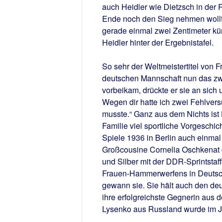
auch Heidler wie Dietzsch in der 
Ende noch den Sieg nehmen wollte
gerade einmal zwei Zentimeter kür
Heidler hinter der Ergebnistafel.
So sehr der Weltmeistertitel von 
deutschen Mannschaft nun das zwe
vorbeikam, drückte er sie an sich 
Wegen dir hatte ich zwei Fehlvers
musste.“ Ganz aus dem Nichts ist H
Familie viel sportliche Vorgeschic
Spiele 1936 in Berlin auch einmal
Großcousine Cornelia Oschkenat
und Silber mit der DDR-Sprintstaf
Frauen-Hammerwerfens in Deutschla
gewann sie. Sie hält auch den deu
ihre erfolgreichste Gegnerin aus 
Lysenko aus Russland wurde im Jul