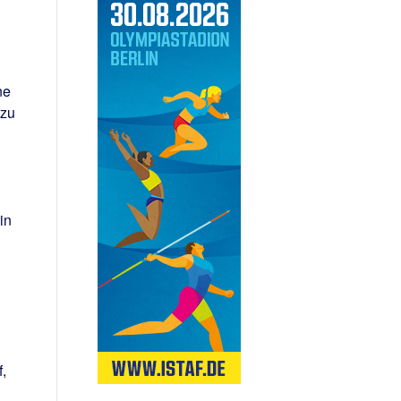
ne
 zu
n
in
,