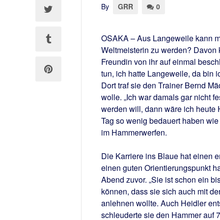
By
GRR
0
OSAKA – Aus Langeweile kann man
Weltmeisterin zu werden? Davon ka
Freundin von ihr auf einmal beschl
tun, ich hatte Langeweile, da bin 
Dort traf sie den Trainer Bernd M
wolle. „Ich war damals gar nicht f
werden will, dann wäre ich heute H
Tag so wenig bedauert haben wie n
im Hammerwerfen.
Die Karriere ins Blaue hat einen 
einen guten Orientierungspunkt h
Abend zuvor. „Sie ist schon ein b
können, dass sie sich auch mit de
anlehnen wollte. Auch Heidler ent
schleuderte sie den Hammer auf 74