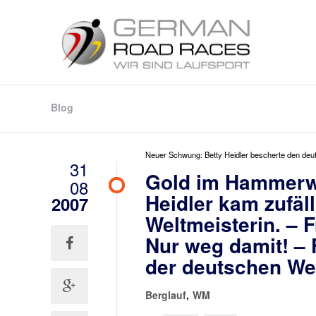
Blog
Neuer Schwung: Betty Heidler bescherte den deut
31
Gold im Hammerwe
08
Heidler kam zufäl
2007
Weltmeisterin. – 
Nur weg damit! – F
der deutschen Werf
Berglauf
,
WM