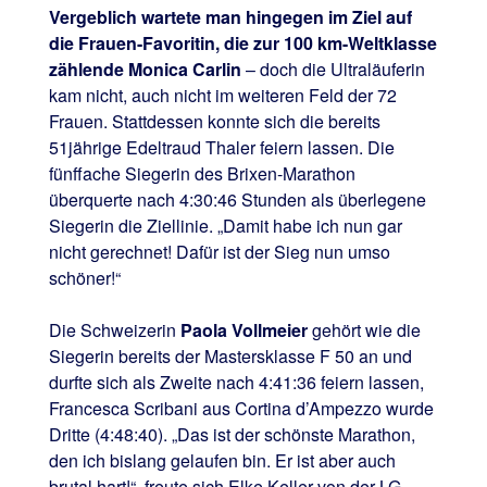
Vergeblich wartete man hingegen im Ziel auf
die Frauen-Favoritin, die zur 100 km-Weltklasse
zählende Monica Carlin
– doch die Ultraläuferin
kam nicht, auch nicht im weiteren Feld der 72
Frauen. Stattdessen konnte sich die bereits
51jährige Edeltraud Thaler feiern lassen. Die
fünffache Siegerin des Brixen-Marathon
überquerte nach 4:30:46 Stunden als überlegene
Siegerin die Ziellinie. „Damit habe ich nun gar
nicht gerechnet! Dafür ist der Sieg nun umso
schöner!“
Die Schweizerin
Paola Vollmeier
gehört wie die
Siegerin bereits der Mastersklasse F 50 an und
durfte sich als Zweite nach 4:41:36 feiern lassen,
Francesca Scribani aus Cortina d’Ampezzo wurde
Dritte (4:48:40). „Das ist der schönste Marathon,
den ich bislang gelaufen bin. Er ist aber auch
brutal hart!“, freute sich Elke Keller von der LG