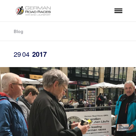
Blog
29
04
2017