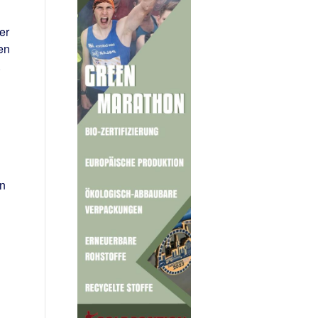
er
en
.
en