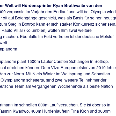
der Welt will Hürdensprinter Ryan Brathwaite von den
009 verpasste im Vorjahr den Endlauf und will bei Olympia wied
r oft auf Botengänge geschickt, was als Basis für seinen heutig
um Sieg in Bottrop kann er sich starker Konkurrenz sicher sein
aulo Villar (Kolumbien) wollen ihm zwei weitere
ig machen. Ebenfalls im Feld vertreten ist der deutsche Meister
weit.
ympianorm
ympianorm plant 1500m Läufer Carsten Schlangen in Bottrop.
 nicht erreichen können. Dem Vize-Europameister von 2010 fehl
den zur Norm. Mit Niels Winter im Weitsprung und Sebastian
r Olympianorm scheiterte, sind zwei weitere Teilnehmer der
deutsche Team am vergangenen Wochenende als beste Nation
tmann im schnellen 800m Lauf versuchen. Sie ist ebenso in
 Yasmin Kwadwo, 400m Hürdenläuferin Tina Kron und 3000m