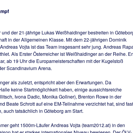
ampf
 und der 21-jährige Lukas Weißhaidinger bestreiten in Götebor
chaft in der Allgemeinen Klasse. Mit dem 22-jährigen Dominik
 Andreas Vojta ist das Team insgesamt sehr jung. Andreas Rapa
thlet. Als Erster Österreicher ist Weißhaidinger an der Reihe. Er
ar, ab 19 Uhr die Europameisterschaften mit der Kugelstoß
 der Scandinavium Arena.
inger als zuletzt, entspricht aber den Erwartungen. Da
Halle keine Startmöglichkeit haben, einige aussichtsreiche
llitsch, Ivona Dadic, Monika Gollner), Brenton Rowe in der
und Beate Schrott auf eine EM-Teilnahme verzichtet hat, sind fas
, auch tatsächlich in Göteborg am Start.
ehmer geht 1500m-Läufer Andreas Vojta (team2012.at) in den
ison hat er starkes internationales Niveau bewiesen. Der ÖLV-