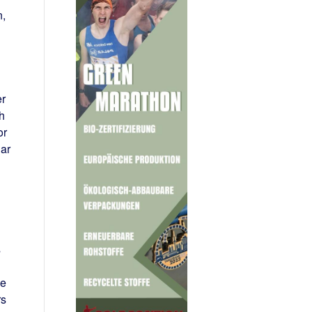
n,
er
h
or
lar
s
ie
rs