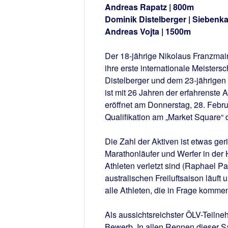
Andreas Rapatz | 800m
Dominik Distelberger | Siebenk
Andreas Vojta | 1500m
Der 18-jährige Nikolaus Franzmair
ihre erste internationale Meisters
Distelberger und dem 23-jährigen
ist mit 26 Jahren der erfahrenste A
eröffnet am Donnerstag, 28. Febru
Qualifikation am „Market Square“
Die Zahl der Aktiven ist etwas ger
Marathonläufer und Werfer in der 
Athleten verletzt sind (Raphael Pa
australischen Freiluftsaison läuft 
alle Athleten, die in Frage kommen
Als aussichtsreichster ÖLV-Teiln
Bewerb. In allen Rennen dieser Sa