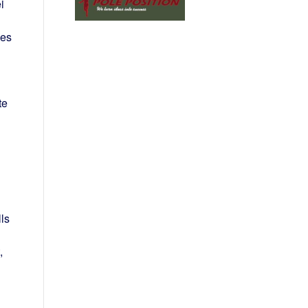
i
ßes
te
ls
,