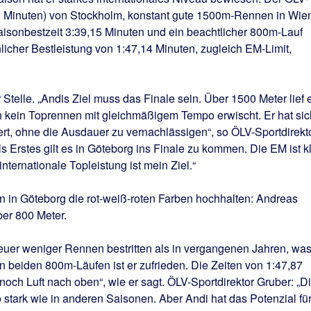
0 Minuten) von Stockholm, konstant gute 1500m-Rennen in Wie
isonbestzeit 3:39,15 Minuten und ein beachtlicher 800m-Lauf
licher Bestleistung von 1:47,14 Minuten, zugleich EM-Limit,
r Stelle. „Andis Ziel muss das Finale sein. Über 1500 Meter lief 
h kein Toprennen mit gleichmäßigem Tempo erwischt. Er hat sic
ert, ohne die Ausdauer zu vernachlässigen“, so ÖLV-Sportdirekt
 Erstes gilt es in Göteborg ins Finale zu kommen. Die EM ist k
nternationale Topleistung ist mein Ziel.“
en in Göteborg die rot-weiß-roten Farben hochhalten: Andreas
er 800 Meter.
uer weniger Rennen bestritten als in vergangenen Jahren, wa
en beiden 800m-Läufen ist er zufrieden. Die Zeiten von 1:47,87
noch Luft nach oben“, wie er sagt. ÖLV-Sportdirektor Gruber: „D
 stark wie in anderen Saisonen. Aber Andi hat das Potenzial fü