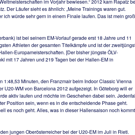
-Weltmeisterschaften im Vorjahr bewiesen.“ 2012 kam Rapatz be
z. Der Läufer sieht es ähnlich: „Meine Trainings waren gut.
er ich würde sehr gern in einem Finale laufen. Das ist mein gro
rbank) ist bei seinem EM-Vorlauf gerade erst 18 Jahre und 11
ngsten Athleten der gesamten Titelkämpfe und ist der zweitjüngs
Hallen-Europameisterschaften. [Der bisher jüngste ÖLV-
okl mit 17 Jahren und 219 Tagen bei der Hallen-EM in
 1:48,53 Minuten, den Franzmair beim Indoor Classic Vienna
 der U20-WM von Barcelona 2012 aufgezeigt. In Göteborg will er
werde aktiv laufen und möchte im Geschehen dabei sein. Jedenfal
uter Position sein, wenn es in die entscheidende Phase geht.
ll es noch geht. Alles, was in dieser Hallensaison noch kommt
 den jungen Oberösterreicher bei der U20-EM im Juli in Rieti.