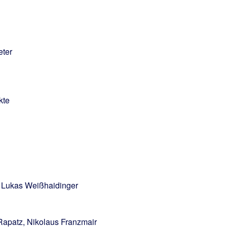
eter
kte
n Lukas Weißhaidinger
Rapatz, Nikolaus Franzmair