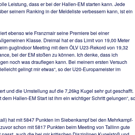
tolle Leistung, dass er bei der Hallen-EM starten kann. Jede
über seinem Ranking in der Meldeliste verbessern kann, ist ein
ert ebenso wie Franzmair seine Premiere bei einer
 Allgemeinen Klasse. Dreimal hat er das Limit von 19,00 Meter
 beim guglindoor Meeting mit dem ÖLV U23-Rekord von 19,32
hance, bei der EM stoßen zu können. Ich denke, dass ich
ngen noch was drauflegen kann. Bei meinem ersten Versuch
ielleicht gelingt mir etwas“, so der U20-Europameister im
ert und die Umstellung auf die 7,26kg Kugel sehr gut geschafft.
t dem Hallen-EM Start ist ihm ein wichtiger Schritt gelungen“, s
all) hat mit 5847 Punkten im Siebenkampf bei den Mehrkampf-
 zuvor schon mit 5817 Punkten beim Meeting von Tallinn gute
 passt, auch die bei mir kritischen Disziplinen Kugelstoß und