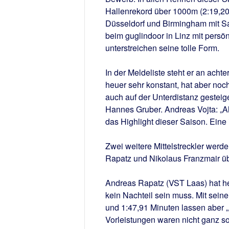
Hallenrekord über 1000m (2:19,2
Düsseldorf und Birmingham mit Sa
beim guglindoor in Linz mit persön
unterstreichen seine tolle Form.
In der Meldeliste steht er an achte
heuer sehr konstant, hat aber noc
auch auf der Unterdistanz gesteig
Hannes Gruber. Andreas Vojta: „Als
das Highlight dieser Saison. Eine i
Zwei weitere Mittelstreckler werd
Rapatz und Nikolaus Franzmair üb
Andreas Rapatz (VST Laas) hat he
kein Nachteil sein muss. Mit sein
und 1:47,91 Minuten lassen aber „
Vorleistungen waren nicht ganz so