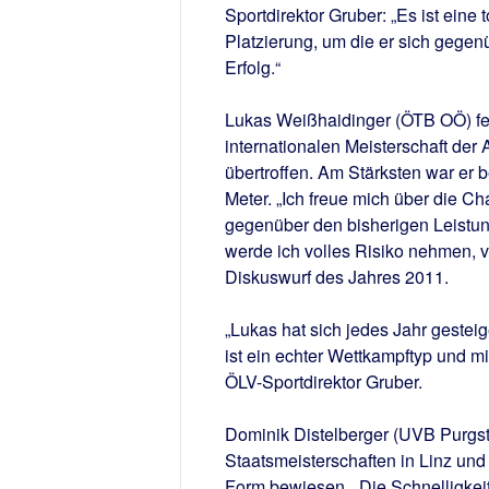
Sportdirektor Gruber: „Es ist eine 
Platzierung, um die er sich gegen
Erfolg.“
Lukas Weißhaidinger (ÖTB OÖ) fei
internationalen Meisterschaft der
übertroffen. Am Stärksten war er
Meter. „Ich freue mich über die C
gegenüber den bisherigen Leistu
werde ich volles Risiko nehmen, v
Diskuswurf des Jahres 2011.
„Lukas hat sich jedes Jahr gesteig
ist ein echter Wettkampftyp und mi
ÖLV-Sportdirektor Gruber.
Dominik Distelberger (UVB Purgst
Staatsmeisterschaften in Linz und
Form bewiesen. „Die Schnelligkeit