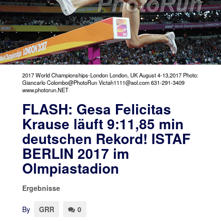
2017 World Championships-London London, UK August 4-13,2017 Photo:
Giancarlo Colombo@PhotoRun Victah1111@aol.com 631-291-3409
www.photorun.NET
FLASH: Gesa Felicitas
Krause läuft 9:11,85 min
deutschen Rekord! ISTAF
BERLIN 2017 im
Olmpiastadion
Ergebnisse
By
GRR
0