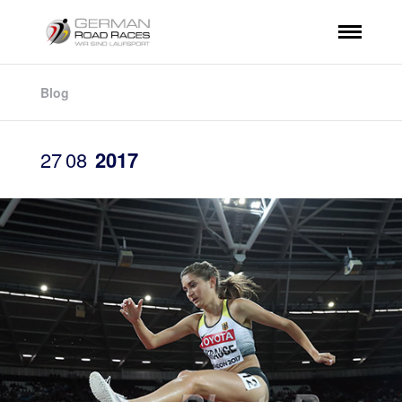
Blog
27
08
2017