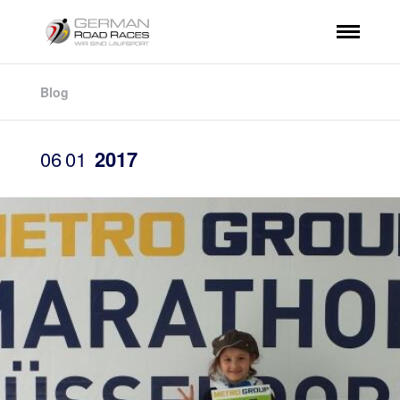
Blog
06
01
2017