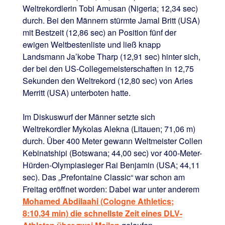
Weltrekordlerin Tobi Amusan (Nigeria; 12,34 sec)
durch. Bei den Männern stürmte Jamal Britt (USA)
mit Bestzeit (12,86 sec) an Position fünf der
ewigen Weltbestenliste und ließ knapp
Landsmann Ja’kobe Tharp (12,91 sec) hinter sich,
der bei den US-Collegemeisterschaften in 12,75
Sekunden den Weltrekord (12,80 sec) von Aries
Merritt (USA) unterboten hatte.
Im Diskuswurf der Männer setzte sich
Weltrekordler Mykolas Alekna (Litauen; 71,06 m)
durch. Über 400 Meter gewann Weltmeister Collen
Kebinatshipi (Botswana; 44,00 sec) vor 400-Meter-
Hürden-Olympiasieger Rai Benjamin (USA; 44,11
sec). Das „Prefontaine Classic“ war schon am
Freitag eröffnet worden: Dabei war unter anderem
Mohamed Abdilaahi (Cologne Athletics;
8:10,34 min) die schnellste Zeit eines DLV-