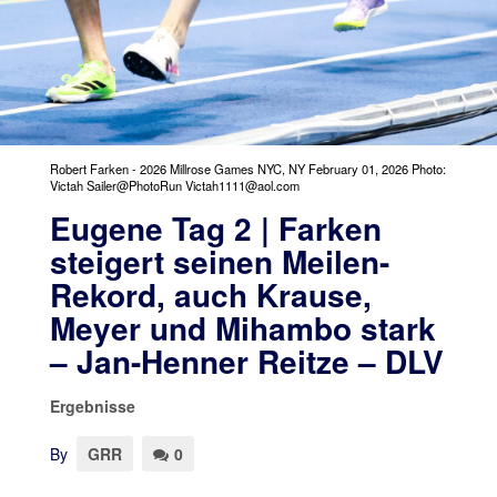
Robert Farken - 2026 Millrose Games NYC, NY February 01, 2026 Photo:
Victah Sailer@PhotoRun Victah1111@aol.com
Eugene Tag 2 | Farken
steigert seinen Meilen-
Rekord, auch Krause,
Meyer und Mihambo stark
– Jan-Henner Reitze – DLV
Ergebnisse
By
GRR
0