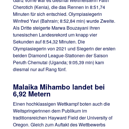
Ganz vorne war es diesmal Weltmeisterin Faith
Cherotich (Kenia), die das Rennen in 8:51,74
Minuten für sich entschied. Olympiasiegerin
Winfred Yavi (Bahrain; 8:52,84 min) wurde Zweite.
Als Dritte steigerte Marwa Bouzayani ihren
tunesischen Landesrekord um knapp vier
Sekunden auf 8:54,32 Minuten. Die
Olympiasiegerin von 2021 und Siegerin der ersten
beiden Diamond League-Stationen der Saison
Peruth Chemutai (Uganda; 9:05,39 min) kam
diesmal nur auf Rang fünf.
Malaika Mihambo landet bei
6,92 Metern
Einen hochklassigen Wettkampf boten auch die
Weitspringerinnen dem Publikum im
traditionsreichen Hayward Field der University of
Oregon. Gleich zum Auftakt des Wettbewerbs