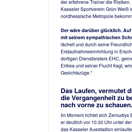
der erfahrene Trainer die Risiken
Kasseler Sportverein Grün-Weiß in
nordhessische Metropole bekomm
Der wäre darüber glücklich. Au
mit seinem sympathischen Sch
lächelt und durch seine Freundli
Erstaufnahmeeinrichtung in Ersche
dortigen Dienstleisters EHC, ger
Eritrea und seiner Flucht fragt, wir
Gesichtszüge."
Das Laufen, vermutet di
die Vergangenheit zu b
nach vorne zu schauen
Im Moment richtet sich Zemudiys B
er deutlich vor 10.30 Uhr unter d
das Kasseler Auestadion einlauf