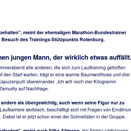
halten", meint der ehemaligen Marathon-Bundestrainer
m Besuch des Trainings-Stützpunkts Rotenburg.
nen jungen Mann, der wirklich etwas auffällt
erabend alle anderen, die sich zum Lauftraining getroffen
uf den Start warten, trägt er eine warme Baumwollhose und drei
apuzenpulli übereinander. „Ich will noch vier Kilogramm
Zemudiy auf Nachfrage.
es andere als übergewichtig, auch wenn seine Figur nur zu
aufkarriere akribisch, beschäftigt sich mit Fragen von Ernährun
Dabei ist er jetzt schon einer der Schnellsten in der Gruppe.
erfordert", meint auch Silke Altmann,
die Stützpunkttrainerin,