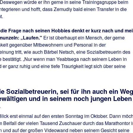
. Deswegen würde er ihn gerne in seine Trainingsgruppe beim
tegrieren und hofft, dass Zemudiy bald einen Transfer in die
t.
f die Frage nach seinen Hobbies denkt er kurz nach und mei
munzeln: „Laufen."
Er ist überhaupt ein Mensch, der gerne
chkeit gegenüber Mitbewohnern und Personal in der
inung tritt, wie auch Bärbel Netsch, eine Sozialbetreuerin des
ne bestätigt. „Nur wenn man Yeabtsega nach seinem Leben in
d er ganz ruhig und eine tiefe Traurigkeit legt sich über seine
e Sozialbetreuerin, sei für ihn auch ein Weg
ewältigen und in seinem noch jungen Leben
.
lick erst einmal auf den ersten Sonntag im Oktober. Dann möch
em Beifall der vielen Tausend Zuschauer durch das Marathontor i
en und auf der großen Videowand neben seinem Gesicht seine