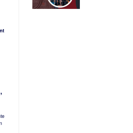
nt
,
te
n