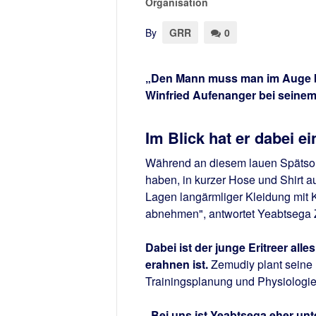
Organisation
By
GRR
0
„Den Mann muss man im Auge be
Winfried Aufenanger bei seine
Im Blick hat er dabei ei
Während an diesem lauen Spätsomm
haben, in kurzer Hose und Shirt a
Lagen langärmliger Kleidung mit K
abnehmen", antwortet Yeabtsega 
Dabei ist der junge Eritreer all
erahnen ist.
Zemudiy plant seine L
Trainingsplanung und Physiologie. 
„Bei uns ist Yeabtsega eher unt