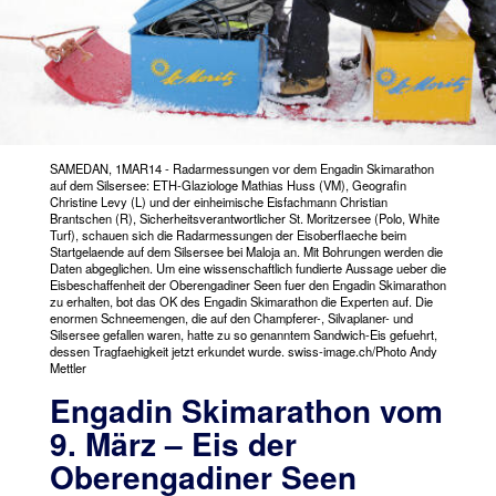
SAMEDAN, 1MAR14 - Radarmessungen vor dem Engadin Skimarathon
auf dem Silsersee: ETH-Glaziologe Mathias Huss (VM), Geografin
Christine Levy (L) und der einheimische Eisfachmann Christian
Brantschen (R), Sicherheitsverantwortlicher St. Moritzersee (Polo, White
Turf), schauen sich die Radarmessungen der Eisoberflaeche beim
Startgelaende auf dem Silsersee bei Maloja an. Mit Bohrungen werden die
Daten abgeglichen. Um eine wissenschaftlich fundierte Aussage ueber die
Eisbeschaffenheit der Oberengadiner Seen fuer den Engadin Skimarathon
zu erhalten, bot das OK des Engadin Skimarathon die Experten auf. Die
enormen Schneemengen, die auf den Champferer-, Silvaplaner- und
Silsersee gefallen waren, hatte zu so genanntem Sandwich-Eis gefuehrt,
dessen Tragfaehigkeit jetzt erkundet wurde. swiss-image.ch/Photo Andy
Mettler
Engadin Skimarathon vom
9. März – Eis der
Oberengadiner Seen