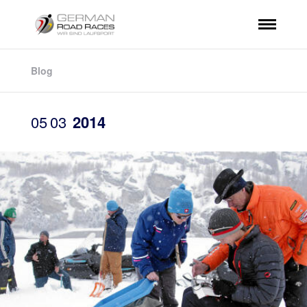
Blog
05
03
2014