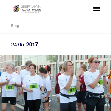
Blog
24
05
2017