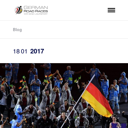
Blog
18
01
2017