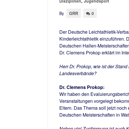
Disziplinen
,
Jugendsport
By
GRR
0
Der Deutsche Leichtathletik-Verba
Kinderleichtathletik einzuführen.
Deutschen Hallen-Meisterschafte
Dr. Clemens Prokop erklärt im In
Herr Dr. Prokop, wie ist der Stan
Landesverbände?
Dr. Clemens Prokop:
Wir haben den Evaluierungsberich
Veranstaltungen vorgelegt bekomm
Eltern. Das Thema soll jetzt noc
Deutschen Meisterschaften in Wa
Neben viel Zustimmung ist auch K