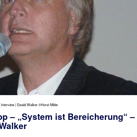
 Interview | Ewald Walker ©Horst Milde
p – „System ist Bereicherung“ –
 Walker