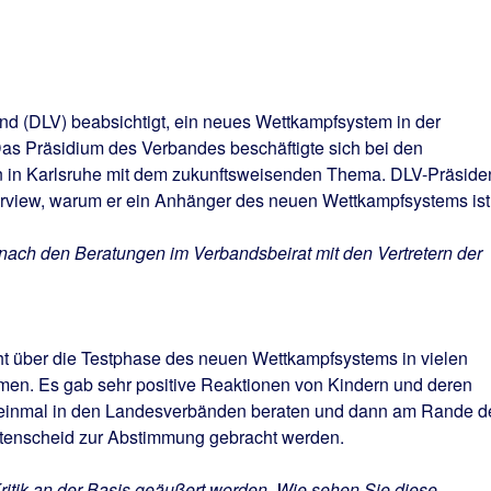
nd (DLV) beabsichtigt, ein neues Wettkampfsystem in der
 Das Präsidium des Verbandes beschäftigte sich bei den
n in Karlsruhe mit dem zukunftsweisenden Thema. DLV-Präside
terview, warum er ein Anhänger des neuen Wettkampfsystems ist
d nach den Beratungen im Verbandsbeirat mit den Vertretern der
t über die Testphase des neuen Wettkampfsystems in vielen
en. Es gab sehr positive Reaktionen von Kindern und deren
h einmal in den Landesverbänden beraten und dann am Rande d
ttenscheid zur Abstimmung gebracht werden.
ritik an der Basis geäußert worden. Wie sehen Sie diese