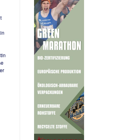
t
in
tin
se
er