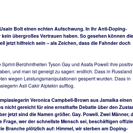
h Usain Bolt einen echten Aufschwung. In ihr Anti-Doping-
 kein übergroßes Vertrauen haben. So gesehen können di
l jetzt hilfreich sein – als Zeichen, dass die Fahnder doch
die Sprint-Berühmtheiten Tyson Gay und Asafa Powell ihre positi
aben, und man ist geneigt zu sagen: endlich. Dass in Russland
leten wegen Leistungsmanipulationen gesperrt wurden. Dass in
iegerin Asli Cakir Alptekin aufflog.
lympiasiegerin Veronica Campbell-Brown aus Jamaika einen
es nicht gereicht für eine ernsthafte Debatte über den Zust
r jetzt sind die Namen größer. Gay. Powell. Zwei Männer, d
e Frage, wer der schnellste Mensch sei, beschäftigen offizie
die Branche plötzlich auf: Himmel, wir sterben am Doping-