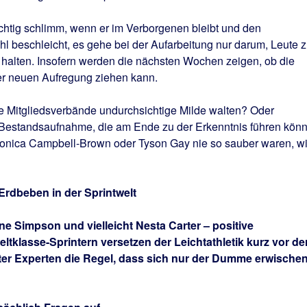
richtig schlimm, wenn er im Verborgenen bleibt und den
 beschleicht, es gehe bei der Aufarbeitung nur darum, Leute 
 halten. Insofern werden die nächsten Wochen zeigen, ob die
der neuen Aufregung ziehen kann.
 Mitgliedsverbände undurchsichtige Milde walten? Oder
 Bestandsaufnahme, die am Ende zu der Erkenntnis führen könn
ronica Campbell-Brown oder Tyson Gay nie so sauber waren, w
 Erdbeben in der Sprintwelt
e Simpson und vielleicht Nesta Carter – positive
klasse-Sprintern versetzen der Leichtathletik kurz vor de
ter Experten die Regel, dass sich nur der Dumme erwische