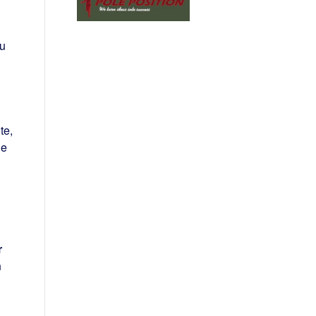
zu
te,
ie
r
n