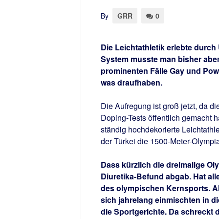
By
GRR
0
Die Leichtathletik erlebte durc
System musste man bisher aber
prominenten Fälle Gay und Powel
was draufhaben.
Die Aufregung ist groß jetzt, da 
Doping-Tests öffentlich gemacht h
ständig hochdekorierte Leichtath
der Türkei die 1500-Meter-Olympias
Dass kürzlich die dreimalige O
Diuretika-Befund abgab. Hat all
des olympischen Kernsports. Abe
sich jahrelang einmischten in di
die Sportgerichte. Da schreckt 