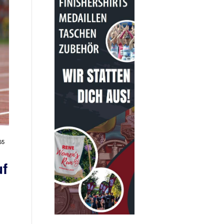
65
uf