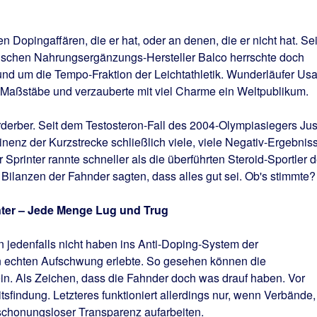
den Dopingaffären, die er hat, oder an denen, die er nicht hat. Sei
ischen Nahrungsergänzungs-Hersteller Balco herrschte doch
rund um die Tempo-Fraktion der Leichtathletik. Wunderläufer Usa
e Maßstäbe und verzauberte mit viel Charme ein Weltpublikum.
derber. Seit dem Testosteron-Fall des 2004-Olympiasiegers Jus
inenz der Kurzstrecke schließlich viele, viele Negativ-Ergebnis
printer rannte schneller als die überführten Steroid-Sportler d
Bilanzen der Fahnder sagten, dass alles gut sei. Ob's stimmte?
nter – Jede Menge Lug und Trug
jedenfalls nicht haben ins Anti-Doping-System der
nen echten Aufschwung erlebte. So gesehen können die
sein. Als Zeichen, dass die Fahnder doch was drauf haben. Vor
tsfindung. Letzteres funktioniert allerdings nur, wenn Verbände,
t schonungsloser Transparenz aufarbeiten.