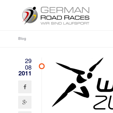
Blog
29
08
2011