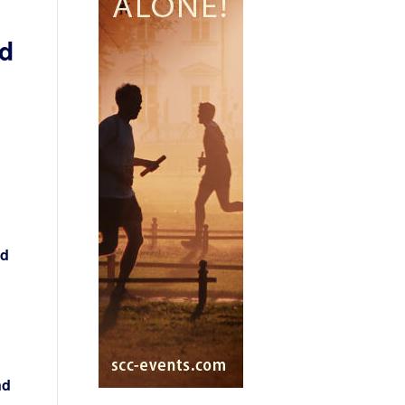
rd
nd
nd